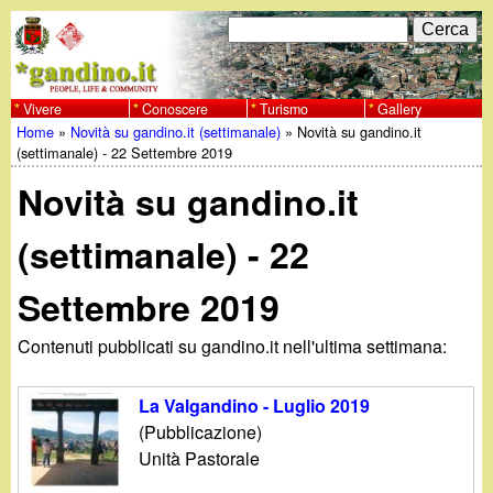
Salta
C
F
e
al
r
o
contenuto
c
Vivere
Conoscere
Turismo
Gallery
w
Home
»
Novità su gandino.it (settimanale)
»
Novità su gandino.it
principale
a
r
Tu
(settimanale) - 22 Settembre 2019
w
m
Novità su gandino.it
sei
w
d
qui
(settimanale) - 22
i
.
Settembre 2019
r
g
i
Contenuti pubblicati su gandino.it nell'ultima settimana:
a
c
La Valgandino - Luglio 2019
e
n
(Pubblicazione)
Unità Pastorale
r