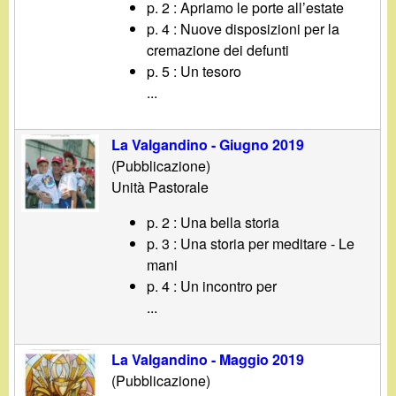
d
p. 2 : Apriamo le porte all’estate
c
p. 4 : Nuove disposizioni per la
i
a
cremazione dei defunti
p. 5 : Un tesoro
n
...
o
La Valgandino - Giugno 2019
.
(Pubblicazione)
Unità Pastorale
i
p. 2 : Una bella storia
p. 3 : Una storia per meditare - Le
t
mani
p. 4 : Un incontro per
...
La Valgandino - Maggio 2019
(Pubblicazione)