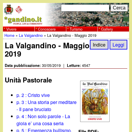
Salta
C
F
e
al
r
o
contenuto
c
Vivere
Conoscere
Turismo
Gallery
w
Home
»
La Valgandino
»
La Valgandino - Maggio 2019
principale
a
r
Tu
La Valgandino - Maggio
w
Indice
Leggi
m
2019
sei
w
d
qui
30/05/2019
|
4547
Data pubblicazione:
Letture:
i
.
Unità Pastorale
r
g
i
p. 2 : Cristo vive
a
p. 3 : Una storia per meditare
c
- Il pane bruciato
e
n
p. 4 : Non solo parole - La
gioia e’ una cosa seria
r
p. 5 : Emergenza bullismo,
File PDF: