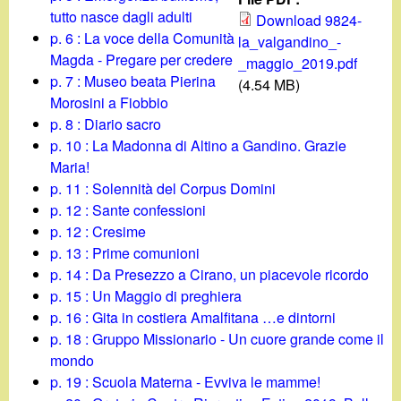
d
c
tutto nasce dagli adulti
Download 9824-
i
p. 6 : La voce della Comunità
la_valgandino_-
a
Magda - Pregare per credere
_maggio_2019.pdf
n
p. 7 : Museo beata Pierina
(4.54 MB)
Morosini a Fiobbio
o
p. 8 : Diario sacro
p. 10 : La Madonna di Altino a Gandino. Grazie
.
Maria!
p. 11 : Solennità del Corpus Domini
i
p. 12 : Sante confessioni
p. 12 : Cresime
t
p. 13 : Prime comunioni
p. 14 : Da Presezzo a Cirano, un piacevole ricordo
p. 15 : Un Maggio di preghiera
p. 16 : Gita in costiera Amalfitana …e dintorni
p. 18 : Gruppo Missionario - Un cuore grande come il
mondo
p. 19 : Scuola Materna - Evviva le mamme!