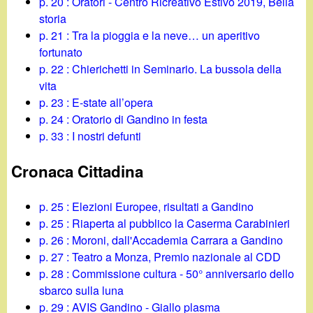
p. 20 : Oratori - Centro Ricreativo Estivo 2019, Bella
storia
p. 21 : Tra la pioggia e la neve… un aperitivo
fortunato
p. 22 : Chierichetti in Seminario. La bussola della
vita
p. 23 : E-state all’opera
p. 24 : Oratorio di Gandino in festa
p. 33 : I nostri defunti
Cronaca Cittadina
p. 25 : Elezioni Europee, risultati a Gandino
p. 25 : Riaperta al pubblico la Caserma Carabinieri
p. 26 : Moroni, dall'Accademia Carrara a Gandino
p. 27 : Teatro a Monza, Premio nazionale al CDD
p. 28 : Commissione cultura - 50° anniversario dello
sbarco sulla luna
p. 29 : AVIS Gandino - Giallo plasma