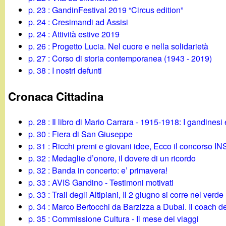
t
p. 23 : GandinFestival 2019 “Circus edition”
p. 24 : Cresimandi ad Assisi
p. 24 : Attività estive 2019
p. 26 : Progetto Lucia. Nel cuore e nella solidarietà
p. 27 : Corso di storia contemporanea (1943 - 2019)
p. 38 : I nostri defunti
Cronaca Cittadina
p. 28 : Il libro di Mario Carrara - 1915-1918: I gandinesi
p. 30 : Fiera di San Giuseppe
p. 31 : Ricchi premi e giovani idee, Ecco il concors
p. 32 : Medaglie d’onore, il dovere di un ricordo
p. 32 : Banda in concerto: e’ primavera!
p. 33 : AVIS Gandino - Testimoni motivati
p. 33 : Trail degli Altipiani, Il 2 giugno si corre nel verde
p. 34 : Marco Bertocchi da Barzizza a Dubai. Il coach de
p. 35 : Commissione Cultura - Il mese dei viaggi