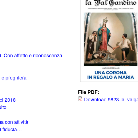
i. Con affetto e riconoscenza
te e preghiera
File PDF:
Download 9823-la_valga
nci 2018
olto
 con attività
di fiducia…