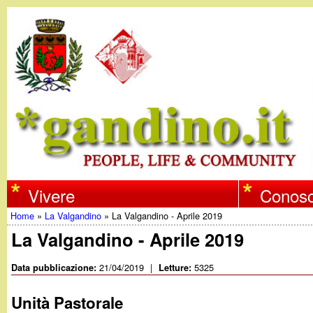
w
Vivere
Conosc
Home
»
La Valgandino
»
La Valgandino - Aprile 2019
w
Tu
La Valgandino - Aprile 2019
w
sei
21/04/2019
|
5325
Data pubblicazione:
Letture:
qui
.
Unità Pastorale