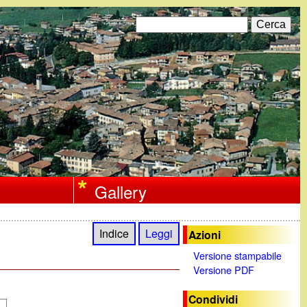
C
F
e
r
o
c
a
r
m
d
i
Gallery
r
i
Indice
Leggi
Azioni
c
Versione stampabile
Versione PDF
e
r
Condividi