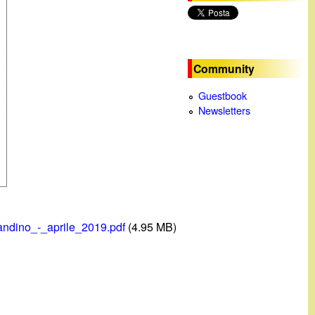
c
a
Community
Guestbook
Newsletters
ndino_-_aprile_2019.pdf
(4.95 MB)