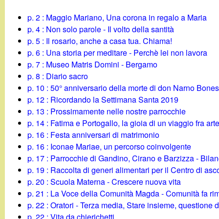
g
p. 2 : Maggio Mariano, Una corona in regalo a Maria
p. 4 : Non solo parole - Il volto della santità
a
p. 5 : Il rosario, anche a casa tua. Chiama!
p. 6 : Una storia per meditare - Perchè lei non lavora
n
p. 7 : Museo Matris Domini - Bergamo
p. 8 : Diario sacro
d
p. 10 : 50° anniversario della morte di don Narno Bones
p. 12 : Ricordando la Settimana Santa 2019
i
p. 13 : Prossimamente nelle nostre parrocchie
p. 14 : Fatima e Portogallo, la gioia di un viaggio fra ar
n
p. 16 : Festa anniversari di matrimonio
p. 16 : Iconae Mariae, un percorso coinvolgente
o
p. 17 : Parrocchie di Gandino, Cirano e Barzizza - Bila
p. 19 : Raccolta di generi alimentari per il Centro di asc
.
p. 20 : Scuola Materna - Crescere nuova vita
p. 21 : La Voce della Comunità Magda - Comunità fa rima
i
p. 22 : Oratori - Terza media, Stare insieme, questione 
p. 22 : Vita da chierichetti