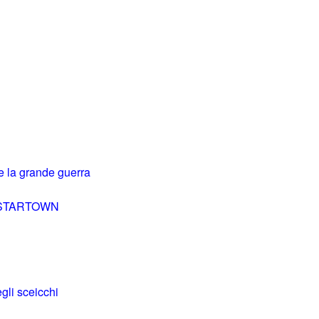
 e la grande guerra
o INSTARTOWN
gli sceicchi