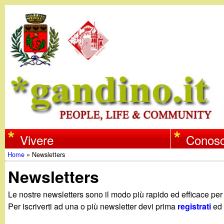
w
Vivere
Conosc
Home
»
Newsletters
w
Tu
Newsletters
w
sei
Le nostre newsletters sono il modo più rapido ed efficace pe
qui
Per iscriverti ad una o più newsletter devi prima
registrati
ed 
.