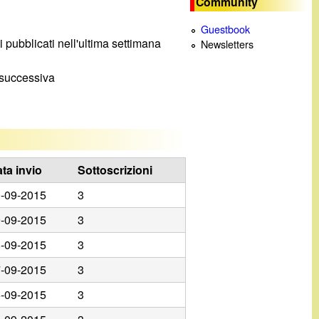
Community
c
Guestbook
ti pubblicati nell'ultima settimana
Newsletters
a
a successiva
ta invio
Sottoscrizioni
-09-2015
3
-09-2015
3
-09-2015
3
-09-2015
3
-09-2015
3