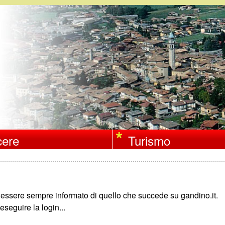
Salta
al
contenuto
principale
ere
Turismo
r essere sempre informato di quello che succede su gandino.it.
eseguire la login...