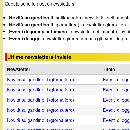
Queste sono le nostre newsletters:
g
Novità su gandino.it
(settimanale) - newsletter settimanale, 
a
Novità su gandino.it
(giornaliera) - newsletter giornaliera 
Eventi di questa settimana
- newsletter settimanale, invia
n
Eventi di oggi
- newsletter giornaliera con gli eventi in pr
d
Ultime newsletters inviate
i
Newsletter
Titolo
n
Novità su gandino.it (giornaliero)
Eventi di og
o
Novità su gandino.it (giornaliero)
Eventi di og
Novità su gandino.it (giornaliero)
Eventi di og
.
Novità su gandino.it (giornaliero)
Eventi di og
i
Novità su gandino.it (giornaliero)
Eventi di og