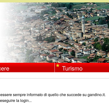
Salta
al
contenuto
principale
ere
Turismo
r essere sempre informato di quello che succede su gandino.it.
eseguire la login...