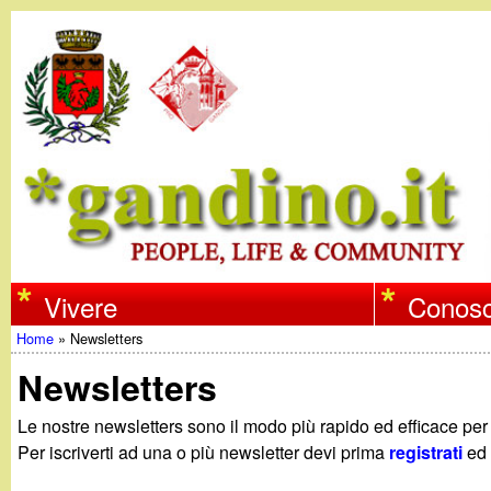
w
Vivere
Conosc
Home
»
Newsletters
w
Tu
Newsletters
w
sei
Le nostre newsletters sono il modo più rapido ed efficace pe
qui
Per iscriverti ad una o più newsletter devi prima
registrati
ed 
.