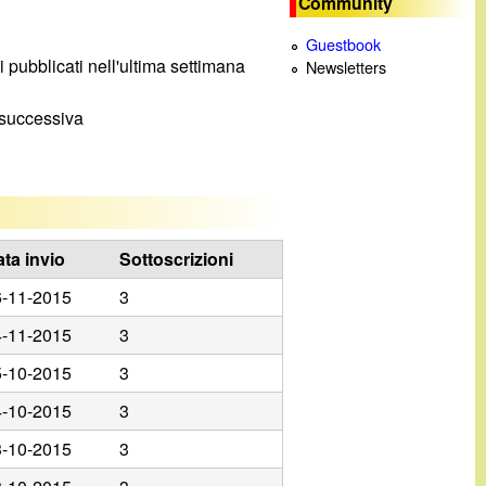
Community
c
Guestbook
ti pubblicati nell'ultima settimana
Newsletters
a
a successiva
ta invio
Sottoscrizioni
6-11-2015
3
4-11-2015
3
5-10-2015
3
4-10-2015
3
3-10-2015
3