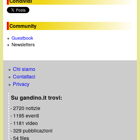
Condividi
i
n
e
Community
Guestbook
Newsletters
Chi siamo
Contattaci
Privacy
Su gandino.it trovi:
- 2720 notizie
- 1195 eventi
- 1181 video
- 329 pubblicazioni
- 54 files