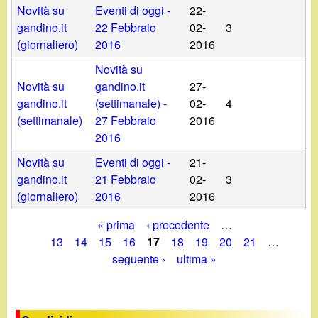
Novità su
Eventi di oggi -
22-
gandino.it
22 Febbraio
02-
3
(giornaliero)
2016
2016
Novità su
Novità su
gandino.it
27-
gandino.it
(settimanale) -
02-
4
(settimanale)
27 Febbraio
2016
2016
Novità su
Eventi di oggi -
21-
gandino.it
21 Febbraio
02-
3
(giornaliero)
2016
2016
« prima
‹ precedente
…
P
13
14
15
16
17
18
19
20
21
…
seguente ›
ultima »
a
g