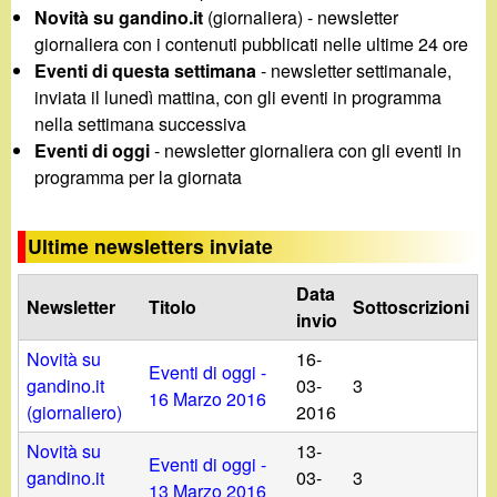
d
Novità su gandino.it
(giornaliera) - newsletter
c
i
giornaliera con i contenuti pubblicati nelle ultime 24 ore
a
Eventi di questa settimana
- newsletter settimanale,
n
inviata il lunedì mattina, con gli eventi in programma
nella settimana successiva
o
Eventi di oggi
- newsletter giornaliera con gli eventi in
programma per la giornata
.
Ultime newsletters inviate
i
Data
Newsletter
Titolo
Sottoscrizioni
t
invio
Novità su
16-
Eventi di oggi -
gandino.it
03-
3
16 Marzo 2016
(giornaliero)
2016
Novità su
13-
Eventi di oggi -
gandino.it
03-
3
13 Marzo 2016