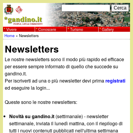
Salta
C
F
e
al
r
o
contenuto
c
Vivere
Conoscere
Turismo
Gallery
w
Home
»
Newsletters
principale
a
r
Tu
w
Newsletters
m
sei
w
d
Le nostre newsletters sono il modo più rapido ed efficace
qui
per essere sempre informato di quello che succede su
i
.
gandino.it.
Per iscriverti ad una o più newsletter devi prima
registrati
r
g
ed eseguire la login...
i
a
Queste sono le nostre newsletters:
c
e
n
Novità su gandino.it
(settimanale) - newsletter
settimanale, inviata il lunedì mattina, con il riepilogo di
r
tutti i nuovi contenuti pubblicati nell'ultima settimana