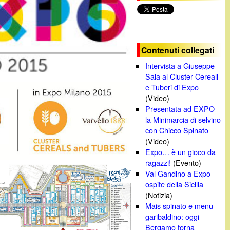
c
a
Contenuti collegati
Intervista a Giuseppe
Sala al Cluster Cereali
e Tuberi di Expo
(Video)
Presentata ad EXPO
la Minimarcia di selvino
con Chicco Spinato
(Video)
Expo… è un gioco da
ragazzi!
(Evento)
Val Gandino a Expo
ospite della Sicilia
(Notizia)
Mais spinato e menu
garibaldino: oggi
Bergamo torna