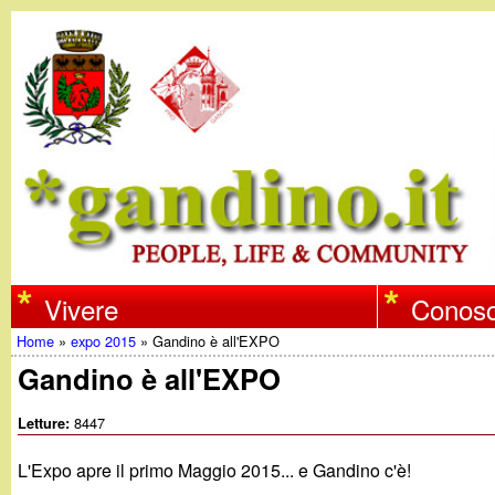
w
Vivere
Conosc
Home
»
expo 2015
»
Gandino è all'EXPO
w
Tu
Gandino è all'EXPO
w
sei
8447
Letture:
qui
.
L'Expo apre il primo Maggio 2015... e Gandino c'è!