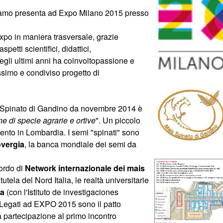
gamo presenta ad Expo Milano 2015 presso
xpo in maniera trasversale, grazie
petti scientifici, didattici,
egli ultimi anni ha coinvoltopassione e
simo e condiviso progetto di
ais Spinato di Gandino da novembre 2014 è
 di specie agrarie e ortive
". Un piccolo
mento in Lombardia. I semi "spinati" sono
vergia
, la banca mondiale dei semi da
ordo di
Network internazionale dei mais
tutela del Nord Italia, le realtà universitarie
na
(con l'Istituto de investigaciones
Legati ad EXPO 2015 sono il patto
la partecipazione al primo incontro