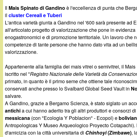
g
Il
Mais Spinato di Gandino
è l'eccellenza di punta che Ber
il
cluster Cereali e Tuberi
a
L'antica varietà giunta a Gandino nel '600 sarà presente ad E
all'articolato progetto di valorizzazione che pone in evidenza as
n
enogastronomici e di promozione territoriale. Un lavoro che n
competenze di tante persone che hanno dato vita ad un bellis
d
valorizzazione.
i
Appartenente alla famiglia dei mais vitrei o semivitrei, il M
iscritto nel "
Registro Nazionale delle Varietà da Conservazione
n
primato, in quanto è il primo seme che ottiene tale riconosci
conservati anche presso lo Svalbard Global Seed Vault in
No
o
salvare.
A Gandino, grazie a Bergamo Scienza, è stato siglato un acc
.
antichi
a cui hanno aderito tra gli altri produttori e consorzi di 
messicana
(con "Ecologia Y Poblacion" - Ecopol) e
bolivia
i
Antropologicas Y Museo Arqueologico Proyecto Cotapachi). 
d'amicizia con la città universitaria di
Chinhoyi
(Zimbawe)
, 