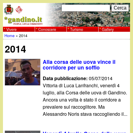
Salta
C
F
e
al
r
o
contenuto
c
Vivere
Conoscere
Turismo
Gallery
w
Home
»
2014
principale
a
r
Tu
w
2014
m
sei
w
d
Alla corsa delle uova vince il
qui
corridore per un soffio
i
.
Data pubblicazione:
05/07/2014
r
Vittoria di Luca Lanfranchi, venerdì 4
g
luglio, alla Corsa delle uova di Gandino.
i
Ancora una volta è stato il corridore a
a
c
prevalere sul raccoglitore. Ma
Alessandro Noris stava raccogliendo il...
e
n
r