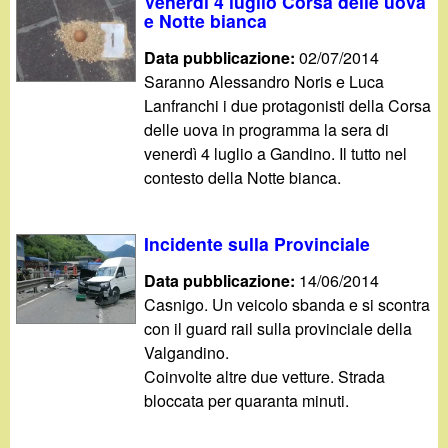
d
Venerdì 4 luglio Corsa delle uova
c
e Notte bianca
i
a
Data pubblicazione:
02/07/2014
Saranno Alessandro Noris e Luca
n
Lanfranchi i due protagonisti della Corsa
delle uova in programma la sera di
o
venerdì 4 luglio a Gandino. Il tutto nel
contesto della Notte bianca.
.
i
Incidente sulla Provinciale
t
Data pubblicazione:
14/06/2014
Casnigo. Un veicolo sbanda e si scontra
con il guard rail sulla provinciale della
Valgandino.
Coinvolte altre due vetture. Strada
bloccata per quaranta minuti.