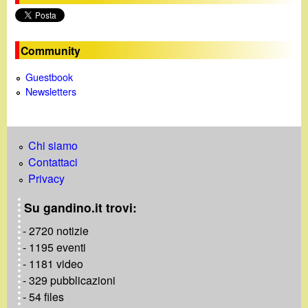
n
e
Community
Guestbook
Newsletters
Chi siamo
Contattaci
Privacy
Su gandino.it trovi:
- 2720 notizie
- 1195 eventi
- 1181 video
- 329 pubblicazioni
- 54 files