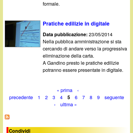
formale.
Pratiche edilizie in digitale
Data pubblicazione:
23/05/2014
Nella pubblica amministrazione si sta
cercando di andare verso la progressiva
eliminazione della carta.
A Gandino presto le pratiche edilizie
potranno essere presentate in digitale.
« prima
‹
P
precedente
1
2
3
4
5
6
7
8
9
seguente
›
ultima »
a
g
i
Condividi