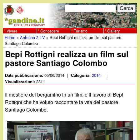
Salta
C
F
e
al
r
o
contenuto
c
Vivere
Conoscere
Turismo
Gallery
w
Home
»
Antenna 2 TV
»
Bepi Rottigni realizza un film sul pastore
principale
a
r
Tu
Santiago Colombo
w
m
Bepi Rottigni realizza un film sul
sei
pastore Santiago Colombo
w
d
qui
i
05/06/2014
|
2014
|
Data pubblicazione:
Categoria:
.
2311
Visualizzazioni:
r
g
Il mestiere del bergamino in un film: è il lavoro di Bepi
i
Rottigni che ha voluto raccontare la vita del pastore
a
Santiago Colombo.
c
e
n
r