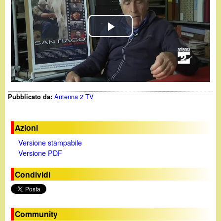
d
c
i
a
P
n
l
o
a
.
Antenna 2 TV
Pubblicato da:
y
i
V
Azioni
t
Versione stampabile
i
Versione PDF
d
Condividi
e
o
Community