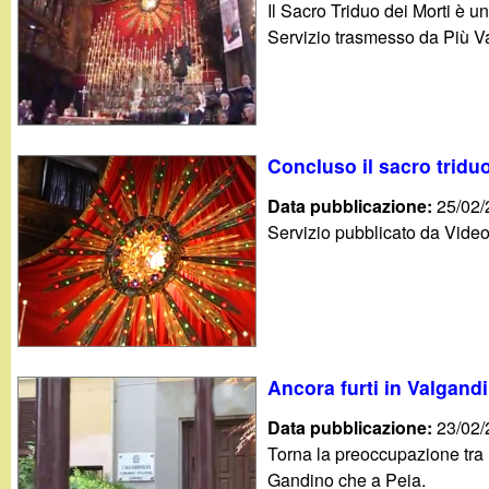
Il Sacro Triduo dei Morti è 
g
Servizio trasmesso da Più Va
a
n
Concluso il sacro tridu
d
Data pubblicazione:
25/02
i
Servizio pubblicato da Vide
n
o
.
Ancora furti in Valgand
Data pubblicazione:
23/02
i
Torna la preoccupazione tra i
Gandino che a Peia.