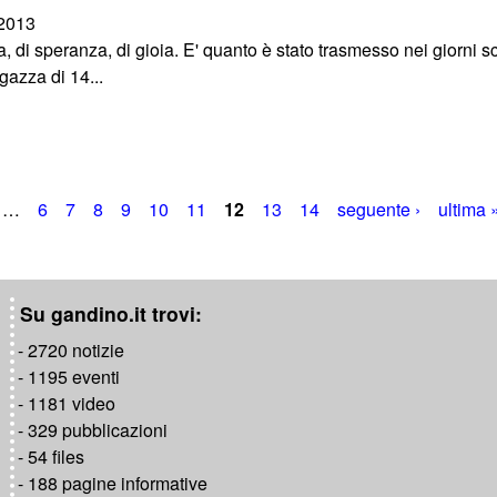
/2013
a, di speranza, di gioia. E' quanto è stato trasmesso nei giorni
gazza di 14...
…
6
7
8
9
10
11
12
13
14
seguente ›
ultima 
Su gandino.it trovi:
- 2720 notizie
- 1195 eventi
- 1181 video
- 329 pubblicazioni
- 54 files
- 188 pagine informative