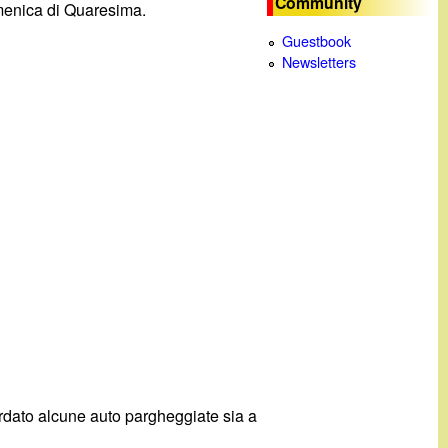
Community
omenica di Quaresima.
c
Guestbook
Newsletters
a
uardato alcune auto pargheggiate sia a