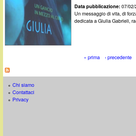
Data pubblicazione:
07/02
Un messaggio di vita, di forz
dedicata a Giulia Gabrieli, ra
« prima
‹ precedente
P
a
Chi siamo
g
Contattaci
i
Privacy
n
e