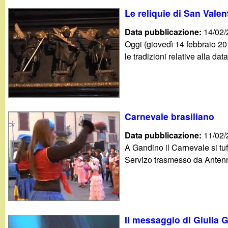
Le reliquie di San Valen
Data pubblicazione:
14/02
Oggi (giovedì 14 febbraio 20
le tradizioni relative alla dat
Carnevale brasiliano
Data pubblicazione:
11/02
A Gandino il Carnevale si tuf
Servizo trasmesso da Antenn
Il messaggio di Giulia G