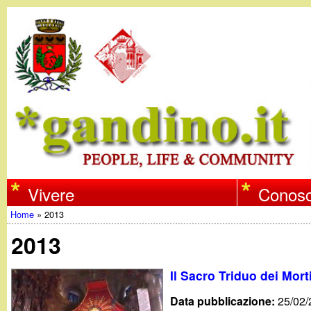
w
Vivere
Conosc
Home
»
2013
w
Tu
2013
w
sei
Il Sacro Triduo dei Mort
qui
.
Data pubblicazione:
25/02