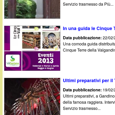
t
Servizio trasmesso da Più...
In una guida le Cinque 
Data pubblicazione:
22/02
Una comoda guida distribuita
Cinque Terre della Valgandin
Ultimi preparativi per il
Data pubblicazione:
19/02
Ultimi preparativi, a Gandino,
della famosa raggiera. Interv
Servizio trasmesso...