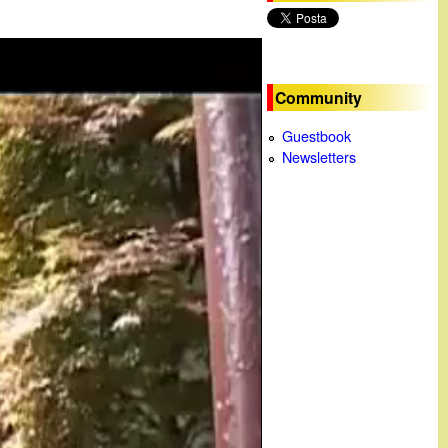
c
a
Community
Guestbook
Newsletters