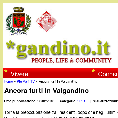
w
Vivere
Conosc
Home
»
Più Valli TV
»
Ancora furti in Valgandino
w
Tu
Ancora furti in Valgandino
w
sei
23/02/2013
|
2013
|
Data pubblicazione:
Categoria:
Visualizzazioni
qui
.
Torna la preoccupazione tra i residenti, dopo che negli ultimi