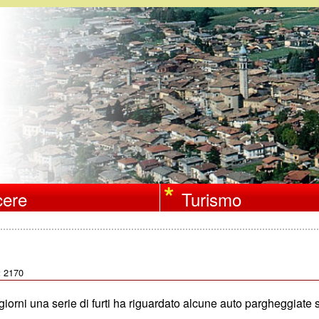
Salta
al
contenuto
principale
ere
Turismo
2170
:
 giorni una serie di furti ha riguardato alcune auto pargheggiate