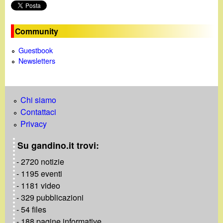
o
Community
Guestbook
Newsletters
Chi siamo
Contattaci
Privacy
Su gandino.it trovi:
- 2720 notizie
- 1195 eventi
- 1181 video
- 329 pubblicazioni
- 54 files
- 188 pagine informative