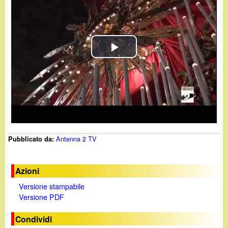
d
c
i
a
n
P
o
l
.
a
i
y
Antenna 2 TV
Pubblicato da:
t
V
i
Azioni
Versione stampabile
d
Versione PDF
e
Condividi