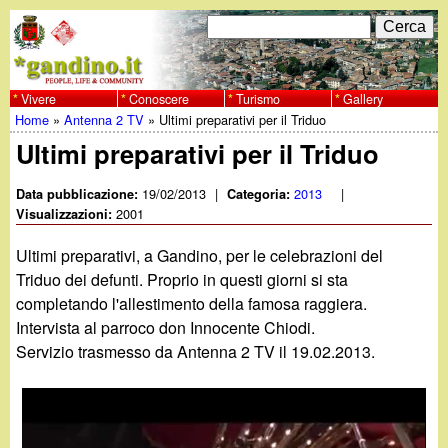
Salta
C
F
e
al
r
o
contenuto
c
Vivere
Conoscere
Turismo
Gallery
w
Home
»
Antenna 2 TV
»
Ultimi preparativi per il Triduo
principale
a
r
Tu
Ultimi preparativi per il Triduo
w
m
sei
19/02/2013
|
2013
|
Data pubblicazione:
Categoria:
w
d
2001
qui
Visualizzazioni:
i
.
Ultimi preparativi, a Gandino, per le celebrazioni del
r
Triduo dei defunti. Proprio in questi giorni si sta
g
completando l'allestimento della famosa raggiera.
i
Intervista al parroco don Innocente Chiodi.
a
c
Servizio trasmesso da Antenna 2 TV il 19.02.2013.
e
n
r