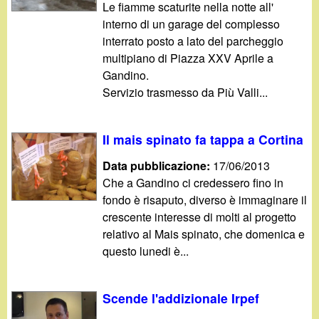
d
Le fiamme scaturite nella notte all'
c
interno di un garage del complesso
i
a
interrato posto a lato del parcheggio
multipiano di Piazza XXV Aprile a
n
Gandino.
Servizio trasmesso da Più Valli...
o
.
Il mais spinato fa tappa a Cortina
i
Data pubblicazione:
17/06/2013
Che a Gandino ci credessero fino in
t
fondo è risaputo, diverso è immaginare il
crescente interesse di molti al progetto
relativo al Mais spinato, che domenica e
questo lunedi è...
Scende l'addizionale Irpef