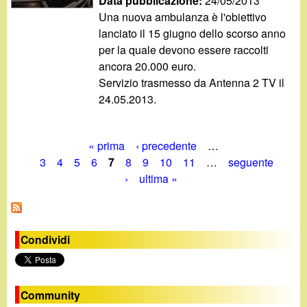
Data pubblicazione:
24/05/2013
Una nuova ambulanza è l'obiettivo
lanciato il 15 giugno dello scorso anno
per la quale devono essere raccolti
ancora 20.000 euro.
Servizio trasmesso da Antenna 2 TV il
24.05.2013.
« prima
‹ precedente
…
P
3
4
5
6
7
8
9
10
11
…
seguente
›
ultima »
a
g
i
Condividi
n
e
Community