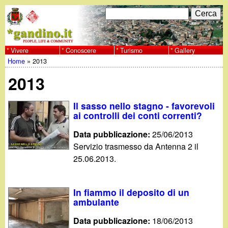
Salta
C
F
e
al
r
o
contenuto
c
Vivere
Conoscere
Turismo
Gallery
w
Home
»
2013
principale
a
r
Tu
w
2013
m
sei
w
d
Il sasso nello stagno - favorevoli
qui
ai controlli dei conti correnti?
i
.
Data pubblicazione:
25/06/2013
r
Servizio trasmesso da Antenna 2 il
g
25.06.2013.
i
a
c
In fiammo il deposito di un
e
n
ambulante
r
Data pubblicazione:
18/06/2013