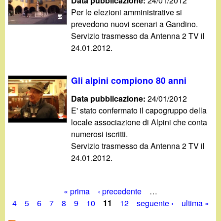
Data pubblicazione:
24/01/2012
Per le elezioni amministrative si
prevedono nuovi scenari a Gandino.
Servizio trasmesso da Antenna 2 TV il
24.01.2012.
Gli alpini compiono 80 anni
Data pubblicazione:
24/01/2012
E' stato confermato il capogruppo della
locale associazione di Alpini che conta
numerosi iscritti.
Servizio trasmesso da Antenna 2 TV il
24.01.2012.
« prima
‹ precedente
…
P
4
5
6
7
8
9
10
11
12
seguente ›
ultima »