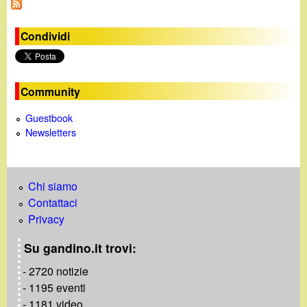
a
g
Condividi
i
n
Community
e
Guestbook
Newsletters
Chi siamo
Contattaci
Privacy
Su gandino.it trovi:
- 2720 notizie
- 1195 eventi
- 1181 video