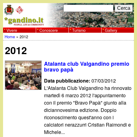
Salta
C
F
e
al
r
o
contenuto
c
Vivere
Conoscere
Turismo
Gallery
w
Home
»
2012
principale
a
r
Tu
w
2012
m
sei
w
d
Atalanta club Valgandino premio
qui
bravo papà
i
.
Data pubblicazione:
07/03/2012
r
L'Atalanta Club Valgandino ha rinnovato
g
martedì 6 marzo 2012 l'appuntamento
i
con il premio "Bravo Papà" giunto alla
a
c
diciannovesima edizione. Doppio
riconoscimento quest'anno con i
e
n
calciatori nerazzurri Cristian Raimondi e
r
Michele...