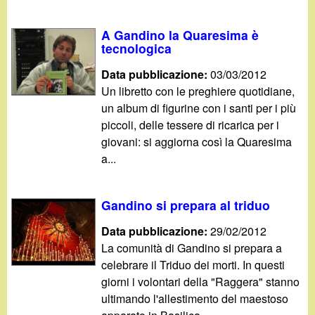
d
c
i
A Gandino la Quaresima è
a
tecnologica
n
Data pubblicazione:
03/03/2012
Un libretto con le preghiere quotidiane,
o
un album di figurine con i santi per i più
piccoli, delle tessere di ricarica per i
.
giovani: si aggiorna così la Quaresima
a...
i
t
Gandino si prepara al triduo
Data pubblicazione:
29/02/2012
La comunità di Gandino si prepara a
celebrare il Triduo dei morti. In questi
giorni i volontari della "Raggera" stanno
ultimando l'allestimento del maestoso