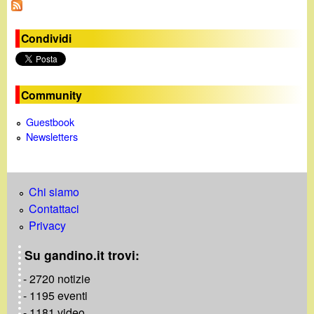
a
g
Condividi
i
n
Community
e
Guestbook
Newsletters
Chi siamo
Contattaci
Privacy
Su gandino.it trovi:
- 2720 notizie
- 1195 eventi
- 1181 video