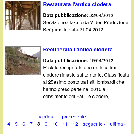
Restaurata l'antica ciodera
Data pubblicazione:
22/04/2012
Servizio realizzato da Video Produzione
Bergamo in data 21.04.2012.
Recuperata l'antica ciodera
Data pubblicazione:
19/04/2012
E' stata recuperata una delle ultime
ciodere rimaste sul territorio. Classificata
al 25esimo posto tra i siti lombardi che
hanno preso parte nel 2010 al
censimento del Fai. Le ciodere,...
« prima
‹ precedente
…
P
4
5
6
7
8
9
10
11
12
seguente ›
ultima »