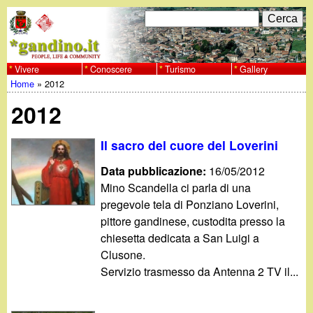
Salta
C
F
e
al
r
o
contenuto
c
Vivere
Conoscere
Turismo
Gallery
w
Home
»
2012
principale
a
r
Tu
w
2012
m
sei
w
d
Il sacro del cuore del Loverini
qui
i
Data pubblicazione:
16/05/2012
.
Mino Scandella ci parla di una
r
pregevole tela di Ponziano Loverini,
g
i
pittore gandinese, custodita presso la
chiesetta dedicata a San Luigi a
a
c
Clusone.
Servizio trasmesso da Antenna 2 TV il...
e
n
r