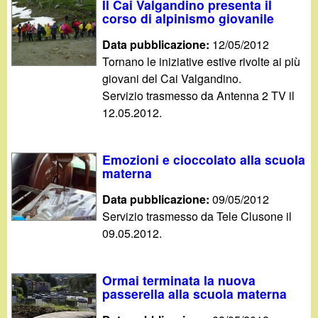
d
Il Cai Valgandino presenta il
c
corso di alpinismo giovanile
i
a
Data pubblicazione:
12/05/2012
Tornano le iniziative estive rivolte ai più
n
giovani del Cai Valgandino.
Servizio trasmesso da Antenna 2 TV il
o
12.05.2012.
.
Emozioni e cioccolato alla scuola
i
materna
t
Data pubblicazione:
09/05/2012
Servizio trasmesso da Tele Clusone il
09.05.2012.
Ormai terminata la nuova
passerella alla scuola materna