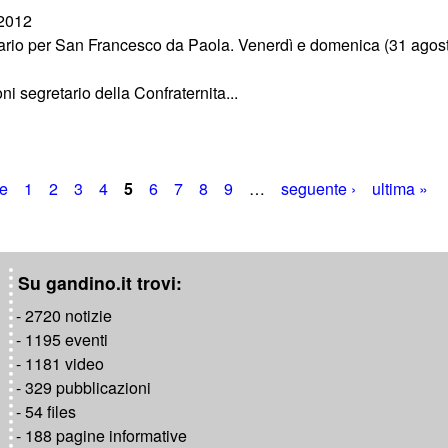
/2012
nario per San Francesco da Paola. Venerdì e domenica (31 agost
ni segretario della Confraternita...
te
1
2
3
4
5
6
7
8
9
…
seguente ›
ultima »
Su gandino.it trovi:
- 2720 notizie
- 1195 eventi
- 1181 video
- 329 pubblicazioni
- 54 files
- 188 pagine informative