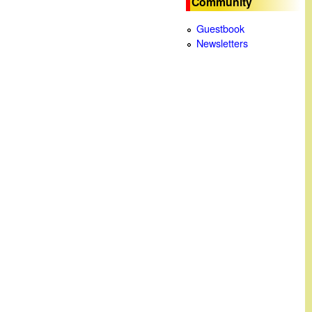
Community
c
Guestbook
Newsletters
a