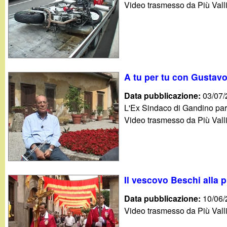
Video trasmesso da Più Valli
g
a
n
A tu per tu con Gustav
d
Data pubblicazione:
03/07
i
L'Ex Sindaco di Gandino parte
Video trasmesso da Più Valli
n
o
.
Il vescovo Beschi alla
Data pubblicazione:
10/06
i
Video trasmesso da Più Valli