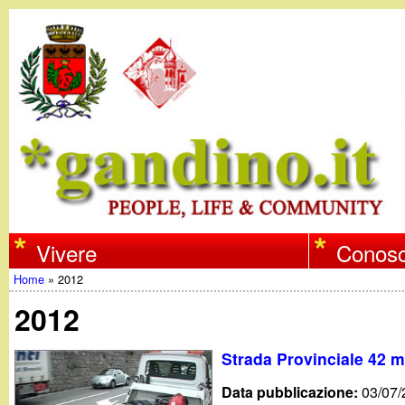
w
Vivere
Conosc
Home
»
2012
w
Tu
2012
w
sei
Strada Provinciale 42 m
qui
.
Data pubblicazione:
03/07