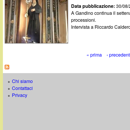
Data pubblicazione:
30/08
A Gandino continua il sette
processioni.
Intervista a Riccardo Caldero
« prima
‹ preceden
P
a
Chi siamo
g
Contattaci
i
Privacy
n
e