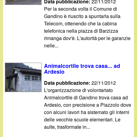
d
Data pubblicazione:
22/11/2012
c
Per la seconda volta il Comune di
i
Gandino è riuscito a spuntarla sulla
a
Telecom, ottenendo che la cabina
n
telefonica nella piazza di Barzizza
rimanga dov'è. L'autorità per le garanzie
o
nelle...
.
Animalcortile trova casa... ad
i
Ardesio
Data pubblicazione:
22/11/2012
t
L'organizzazione di volontariato
Animalcortile di Gandino trova casa ad
Ardesio, con precisione a Piazzolo dove
con alcuni lavori ha sistemato gli interni
delle vecchie scuole elementari. Le
aulte, trasformate in...