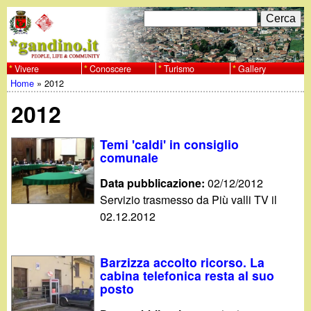
Salta
C
F
e
al
r
o
contenuto
c
Vivere
Conoscere
Turismo
Gallery
w
Home
»
2012
principale
a
r
Tu
w
2012
m
sei
w
d
Temi 'caldi' in consiglio
qui
comunale
i
.
Data pubblicazione:
02/12/2012
r
Servizio trasmesso da Più valli TV il
g
02.12.2012
i
a
c
Barzizza accolto ricorso. La
e
n
cabina telefonica resta al suo
posto
r