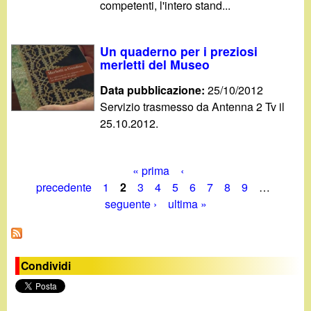
competenti, l'intero stand...
Un quaderno per i preziosi
merletti del Museo
Data pubblicazione:
25/10/2012
Servizio trasmesso da Antenna 2 Tv il
25.10.2012.
« prima
‹
P
precedente
1
2
3
4
5
6
7
8
9
…
seguente ›
ultima »
a
g
i
Condividi
n