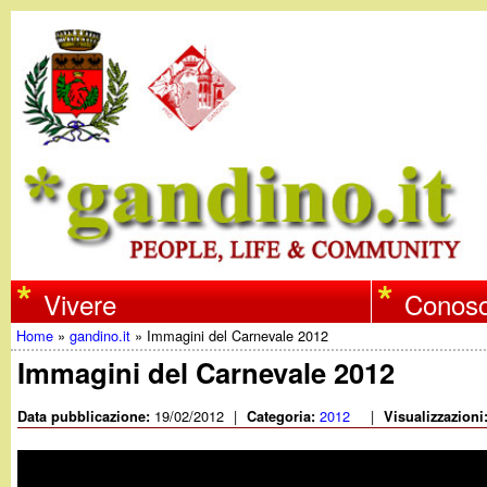
w
Vivere
Conosc
Home
»
gandino.it
»
Immagini del Carnevale 2012
w
Tu
Immagini del Carnevale 2012
w
sei
19/02/2012
|
2012
|
Data pubblicazione:
Categoria:
Visualizzazioni
qui
.