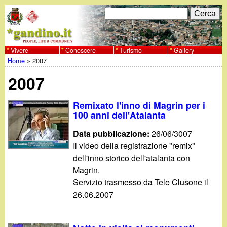
Salta
C
F
e
al
r
o
contenuto
c
Vivere
Conoscere
Turismo
Gallery
w
Home
»
2007
principale
a
r
Tu
w
2007
m
sei
w
d
Remixato l'inno di Magrin per i
qui
100 anni dell'Atalanta
i
.
Data pubblicazione:
26/06/3007
r
Il video della registrazione "remix"
g
dell'inno storico dell'atalanta con
i
Magrin.
a
c
Servizio trasmesso da Tele Clusone il
26.06.2007
e
n
r