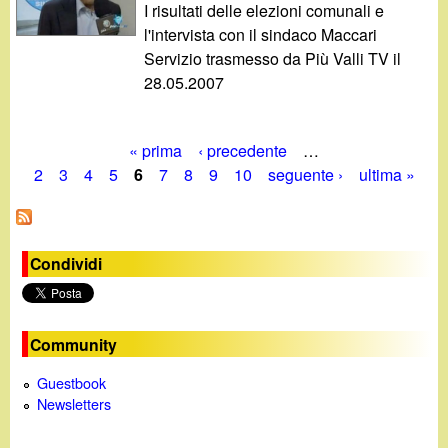
I risultati delle elezioni comunali e
l'intervista con il sindaco Maccari
Servizio trasmesso da Più Valli TV il
28.05.2007
« prima
‹ precedente
…
P
2
3
4
5
6
7
8
9
10
seguente ›
ultima »
a
g
Condividi
i
n
Community
e
Guestbook
Newsletters