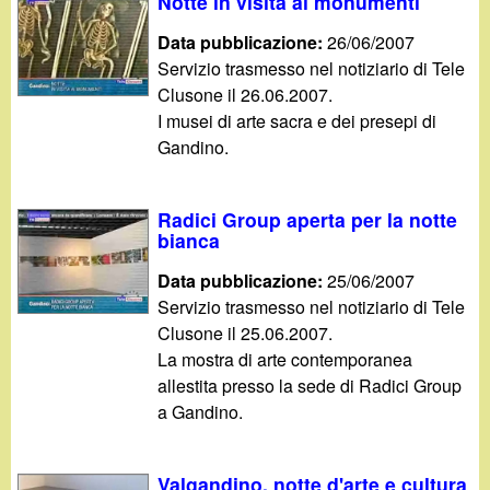
d
Notte in visita ai monumenti
c
Data pubblicazione:
26/06/2007
i
a
Servizio trasmesso nel notiziario di Tele
Clusone il 26.06.2007.
n
I musei di arte sacra e dei presepi di
Gandino.
o
.
Radici Group aperta per la notte
bianca
i
Data pubblicazione:
25/06/2007
t
Servizio trasmesso nel notiziario di Tele
Clusone il 25.06.2007.
La mostra di arte contemporanea
allestita presso la sede di Radici Group
a Gandino.
Valgandino, notte d'arte e cultura