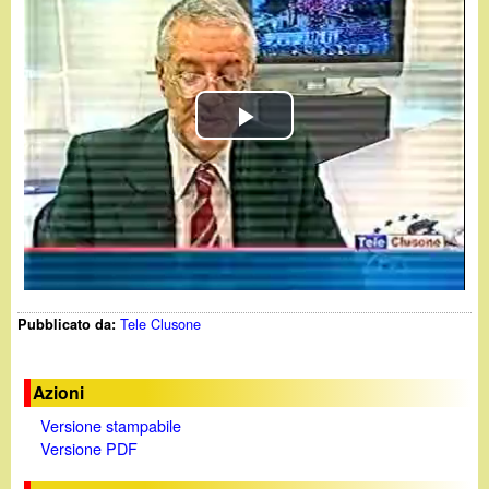
d
c
i
a
n
P
o
l
.
a
i
y
t
Tele Clusone
Pubblicato da:
V
i
Azioni
Versione stampabile
d
Versione PDF
e