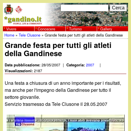
Salta
C
F
e
al
r
o
contenuto
c
Vivere
Conoscere
Turismo
Gallery
w
Home
»
Tele Clusone
»
Grande festa per tutti gli atleti della Gandinese
principale
a
r
Tu
Grande festa per tutti gli atleti
w
m
della Gandinese
sei
w
d
qui
28/05/2007
|
2007
|
Data pubblicazione:
Categoria:
i
2187
Visualizzazioni:
.
r
Una festa a chiusura di un anno importante per i risultati,
g
ma anche per l'impegno della Gandinese per tutto il
i
settore giovanile.
a
c
Servizio trasmesso da Tele Clusone il 28.05.2007
e
n
r