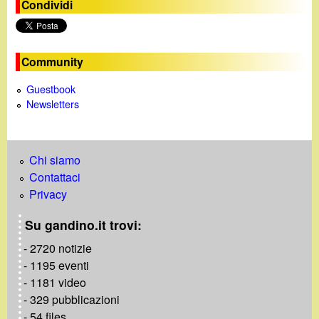
Condividi
o
Community
Guestbook
Newsletters
Chi siamo
Contattaci
Privacy
Su gandino.it trovi:
- 2720 notizie
- 1195 eventi
- 1181 video
- 329 pubblicazioni
- 54 files