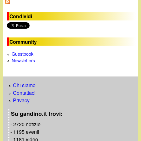
g
i
Condividi
n
e
Community
Guestbook
Newsletters
Chi siamo
Contattaci
Privacy
Su gandino.it trovi:
- 2720 notizie
- 1195 eventi
- 1181 video