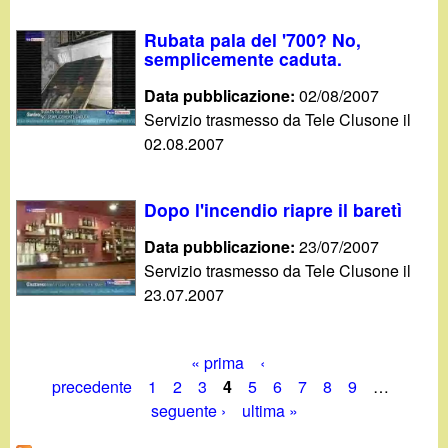
Rubata pala del '700? No,
semplicemente caduta.
Data pubblicazione:
02/08/2007
Servizio trasmesso da Tele Clusone il
02.08.2007
Dopo l'incendio riapre il baretì
Data pubblicazione:
23/07/2007
Servizio trasmesso da Tele Clusone il
23.07.2007
« prima
‹
P
precedente
1
2
3
4
5
6
7
8
9
…
seguente ›
ultima »
a