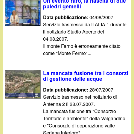
d
Un evento raro, la nascita di due
c
puledri gemelli
i
a
Data pubblicazione:
04/08/2007
Servizio trasmesso da ITALIA 1 durante
n
il notiziario Studio Aperto del
04.08.2007.
o
Il monte Farno è erroneamente citato
come "Monte Fermo"...
.
i
La mancata fusione tra i consorzi
di gestione delle acque
t
Data pubblicazione:
28/07/2007
Servizio trasmesso nel notiziario di
Antenna 2 il 28.07.2007.
La mancata fusione tra "Consorzio
Territorio e ambiente" della Valgandino
e "Consorzio di depurazione valle
Seriana inferiore".