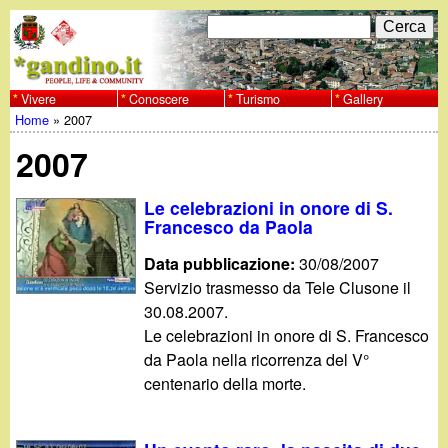
Salta
C
F
e
al
r
o
contenuto
c
Vivere
Conoscere
Turismo
Gallery
w
Home
»
2007
principale
a
r
Tu
w
2007
m
sei
w
d
Le celebrazioni in onore di S.
qui
Francesco da Paola
i
.
Data pubblicazione:
30/08/2007
r
Servizio trasmesso da Tele Clusone il
g
30.08.2007.
i
Le celebrazioni in onore di S. Francesco
a
c
da Paola nella ricorrenza del V°
centenario della morte.
e
n
r