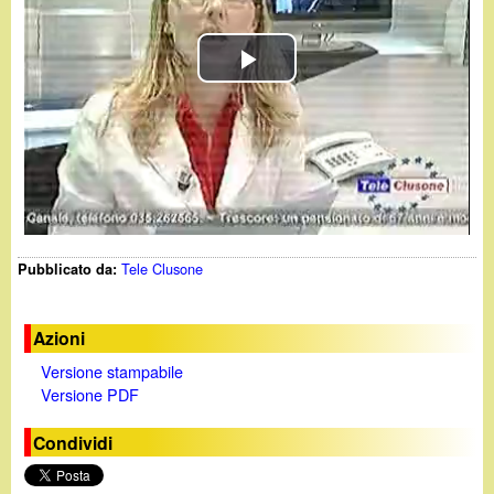
d
c
i
a
P
n
l
o
a
.
y
i
Tele Clusone
Pubblicato da:
V
t
i
Azioni
Versione stampabile
d
Versione PDF
e
Condividi
o