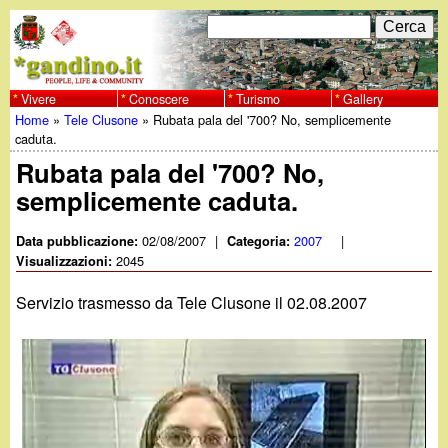
Salta
C
F
e
al
r
o
contenuto
c
Vivere
Conoscere
Turismo
Gallery
w
Home
»
Tele Clusone
»
Rubata pala del '700? No, semplicemente
principale
a
r
Tu
caduta.
w
m
Rubata pala del '700? No,
sei
semplicemente caduta.
w
d
qui
i
02/08/2007
|
2007
|
Data pubblicazione:
Categoria:
.
2045
Visualizzazioni:
r
g
Servizio trasmesso da Tele Clusone il 02.08.2007
i
a
c
e
n
r