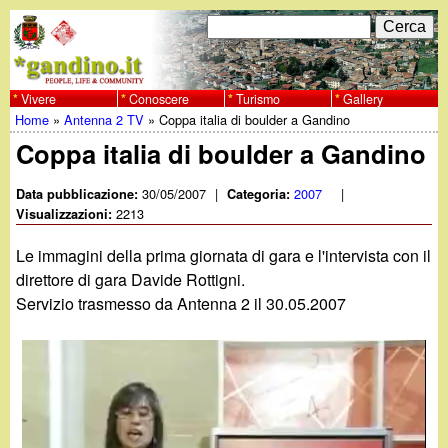
Salta
C
F
e
al
r
o
contenuto
c
Vivere
Conoscere
Turismo
Gallery
w
Home
»
Antenna 2 TV
»
Coppa italia di boulder a Gandino
principale
a
r
Tu
Coppa italia di boulder a Gandino
w
m
sei
30/05/2007
|
2007
|
Data pubblicazione:
Categoria:
w
d
2213
qui
Visualizzazioni:
i
.
Le immagini della prima giornata di gara e l'intervista con il
r
direttore di gara Davide Rottigni.
g
Servizio trasmesso da Antenna 2 il 30.05.2007
i
a
c
e
n
r