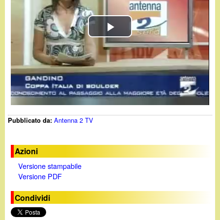
d
c
i
a
P
n
l
o
a
.
y
i
Antenna 2 TV
Pubblicato da:
V
t
i
Azioni
Versione stampabile
d
Versione PDF
e
Condividi
o