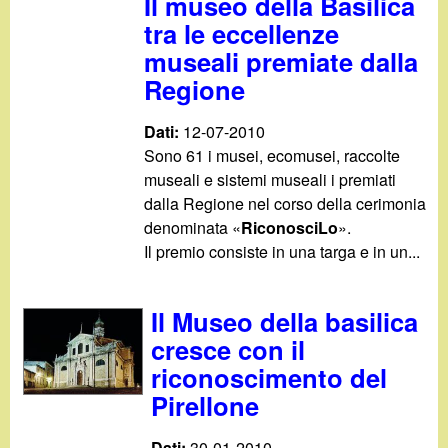
d
Il museo della Basilica
c
tra le eccellenze
i
museali premiate dalla
a
Regione
n
Dati:
12-07-2010
o
Sono 61 i musei, ecomusei, raccolte
museali e sistemi museali i premiati
.
dalla Regione nel corso della cerimonia
denominata «
RiconosciLo
».
i
Il premio consiste in una targa e in un...
t
Il Museo della basilica
cresce con il
riconoscimento del
Pirellone
Dati:
30-01-2010