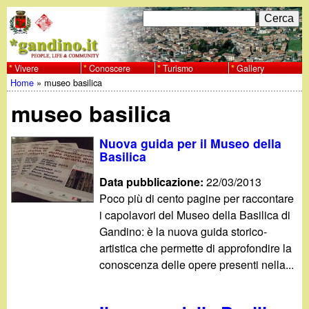
Salta
C
F
e
al
r
o
contenuto
c
Vivere
Conoscere
Turismo
Gallery
w
Home
»
museo basilica
principale
a
r
Tu
w
museo basilica
m
sei
w
d
Nuova guida per il Museo della
qui
Basilica
i
.
Data pubblicazione:
22/03/2013
r
Poco più di cento pagine per raccontare
g
i capolavori del Museo della Basilica di
i
Gandino: è la nuova guida storico-
a
c
artistica che permette di approfondire la
conoscenza delle opere presenti nella...
e
n
r