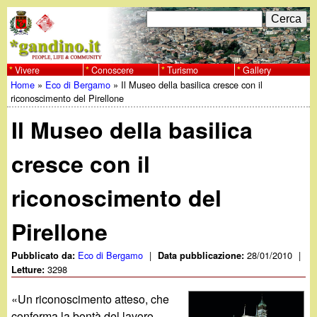
Salta
C
F
e
al
r
o
contenuto
c
Vivere
Conoscere
Turismo
Gallery
w
Home
»
Eco di Bergamo
»
Il Museo della basilica cresce con il
principale
a
r
Tu
riconoscimento del Pirellone
w
m
Il Museo della basilica
sei
w
d
qui
cresce con il
i
.
riconoscimento del
r
g
i
Pirellone
a
c
Eco di Bergamo
|
28/01/2010
|
Pubblicato da:
Data pubblicazione:
3298
Letture:
e
n
«Un riconoscimento atteso, che
r
conferma la bontà del lavoro