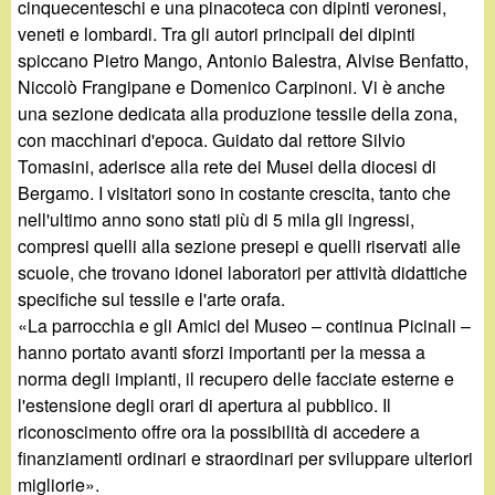
cinquecenteschi e una pinacoteca con dipinti veronesi,
veneti e lombardi. Tra gli autori principali dei dipinti
spiccano Pietro Mango, Antonio Balestra, Alvise Benfatto,
Niccolò Frangipane e Domenico Carpinoni. Vi è anche
una sezione dedicata alla produzione tessile della zona,
con macchinari d'epoca. Guidato dal rettore Silvio
Tomasini, aderisce alla rete dei Musei della diocesi di
Bergamo. I visitatori sono in costante crescita, tanto che
nell'ultimo anno sono stati più di 5 mila gli ingressi,
compresi quelli alla sezione presepi e quelli riservati alle
scuole, che trovano idonei laboratori per attività didattiche
specifiche sul tessile e l'arte orafa.
«La parrocchia e gli Amici del Museo – continua Picinali –
hanno portato avanti sforzi importanti per la messa a
norma degli impianti, il recupero delle facciate esterne e
l'estensione degli orari di apertura al pubblico. Il
riconoscimento offre ora la possibilità di accedere a
finanziamenti ordinari e straordinari per sviluppare ulteriori
migliorie».