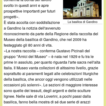
d
c
svolto in questi anni e apre
i
prospettive importanti per futuri
a
progetti».
n
La basilica di Gandino
È stata accolta con soddisfazione
a Gandino la notizia dell'avvenuto
o
riconoscimento da parte della Regione della raccolta del
Museo della basilica di Gandino, che nel 2009 ha
.
festeggiato gli 80 anni di vita.
«La nostra raccolta – conferma Gustavo Picinali del
i
gruppo "Amici del Museo" – è nata nel 1929 e fu tra le
prime in assoluto, per quanto riguarda l'arte sacra nell'alta
t
Italia. Il Museo vanta collezioni di altissimo livello, grazie
soprattutto ai paramenti legati alle celebrazioni liturgiche
della basilica, che ancor oggi vengono utilizzati nelle
occasioni più solenni». Le sezioni di maggiore interesse
sono quelle dei tessuti, degli argenti e delle sculture
lignee. Nelle sale di via Loverini, a pochi passi dalla
basilica, fanno bella mostra di sé due serie di arazzi