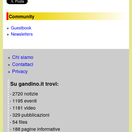
i
Community
n
Guestbook
e
Newsletters
Chi siamo
Contattaci
Privacy
Su gandino.it trovi:
- 2720 notizie
- 1195 eventi
- 1181 video
- 329 pubblicazioni
- 54 files
- 188 pagine informative