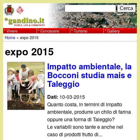
Salta
C
F
e
al
r
o
contenuto
c
Vivere
Conoscere
Turismo
Gallery
w
Home
»
expo 2015
principale
a
r
Tu
w
expo 2015
m
sei
w
d
Impatto ambientale, la
qui
Bocconi studia mais e
i
.
Taleggio
r
g
Dati:
10-03-2015
i
Quanto costa, in termini di impatto
a
c
ambientale, produrre un chilo di farina
oppure una forma di Taleggio?
e
n
Le variabili sono tante e anche nel
r
caso di prodotti frutto di...