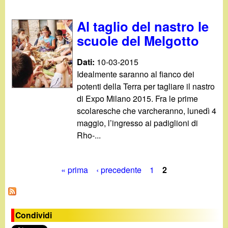
d
c
i
Al taglio del nastro le
a
scuole del Melgotto
n
Dati:
10-03-2015
o
Idealmente saranno al fianco dei
potenti della Terra per tagliare il nastro
.
di Expo Milano 2015. Fra le prime
scolaresche che varcheranno, lunedì 4
i
maggio, l’ingresso ai padiglioni di
Rho-...
t
« prima
‹ precedente
1
2
P
a
Condividi
g