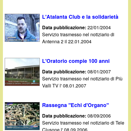
d
c
i
a
L'Atalanta Club e la solidarietà
n
Data pubblicazione:
22/01/2004
Servizio trasmesso nel notiziario di
o
Antenna 2 il 22.01.2004
.
L'Oratorio compie 100 anni
i
Data pubblicazione:
08/01/2007
Servizio trasmesso nel notiziario di Più
t
Valli TV l' 08.01.2007
Rassegna "Echi d'Organo"
Data pubblicazione:
08/09/2006
Servizio trasmesso nel notiziario di Tele
Clusone l' 08.09.2006