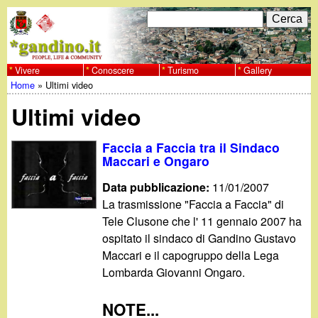
Salta
C
F
e
al
r
o
contenuto
c
Vivere
Conoscere
Turismo
Gallery
w
Home
»
Ultimi video
principale
a
r
Tu
w
Ultimi video
m
sei
w
d
Faccia a Faccia tra il Sindaco
qui
Maccari e Ongaro
i
.
Data pubblicazione:
11/01/2007
r
La trasmissione "Faccia a Faccia" di
g
Tele Clusone che l' 11 gennaio 2007 ha
i
ospitato il sindaco di Gandino Gustavo
a
c
Maccari e il capogruppo della Lega
Lombarda Giovanni Ongaro.
e
n
r
NOTE...