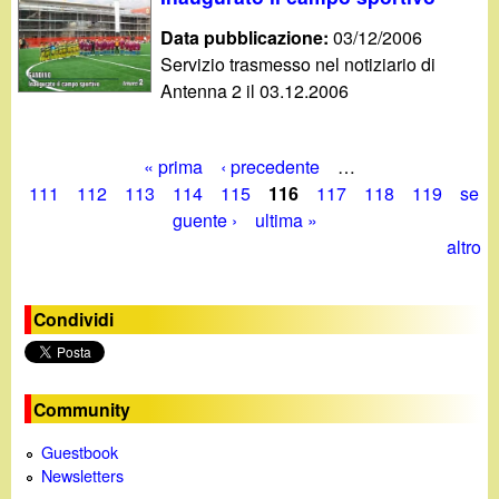
Data pubblicazione:
03/12/2006
Servizio trasmesso nel notiziario di
Antenna 2 il 03.12.2006
« prima
‹ precedente
…
P
111
112
113
114
115
116
117
118
119
se
guente ›
ultima »
a
altro
g
i
Condividi
n
e
Community
Guestbook
Newsletters