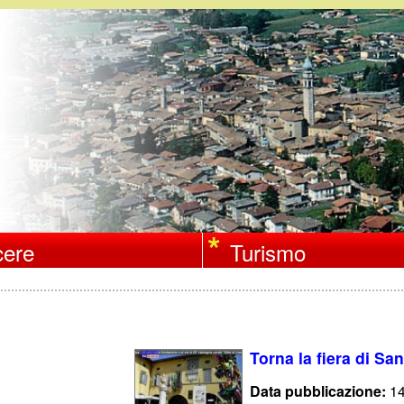
Salta
al
contenuto
principale
ere
Turismo
Torna la fiera di S
Data pubblicazione:
14