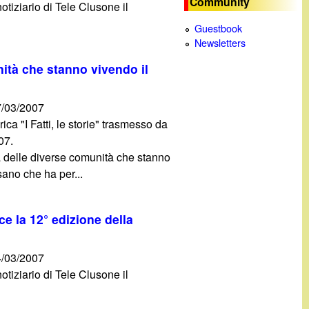
Community
otiziario di Tele Clusone il
c
Guestbook
Newsletters
a
nità che stanno vivendo il
/03/2007
ica "I Fatti, le storie" trasmesso da
07.
a delle diverse comunità che stanno
ano che ha per...
nce la 12° edizione della
/03/2007
otiziario di Tele Clusone il