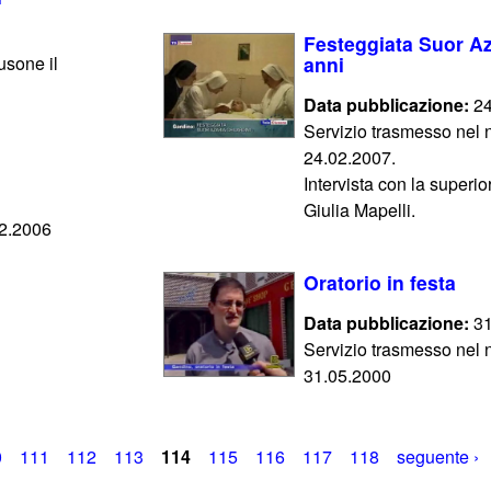
Festeggiata Suor Aza
usone il
anni
Data pubblicazione:
24
Servizio trasmesso nel n
24.02.2007.
Intervista con la super
Giulia Mapelli.
12.2006
Oratorio in festa
Data pubblicazione:
31
Servizio trasmesso nel n
31.05.2000
0
111
112
113
114
115
116
117
118
seguente ›