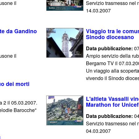
usone il
Servizio trasmesso nel n
14.03.2007
ate da Gandino
Viaggio tra le comu
Sinodo diocesano
Data pubblicazione:
07
usone il
Ampio servizio della rubr
Bergamo TV il 07.03.20
Un viaggio alla scopert
vivendo il Sinodo dioces
uo dei morti
L'altleta Vassalli vi
a 2 il 05.03.2007.
Marathon for Unicef
Melodie Barocche"
Data pubblicazione:
04
Servizio trasmesso nel n
04.03.2007
i