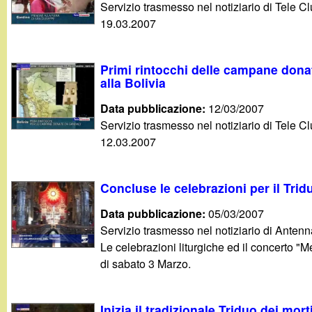
Servizio trasmesso nel notiziario di Tele Cl
g
19.03.2007
a
Primi rintocchi delle campane don
n
alla Bolivia
Data pubblicazione:
12/03/2007
d
Servizio trasmesso nel notiziario di Tele Cl
12.03.2007
i
n
Concluse le celebrazioni per il Trid
o
Data pubblicazione:
05/03/2007
Servizio trasmesso nel notiziario di Antenn
.
Le celebrazioni liturgiche ed il concerto "
di sabato 3 Marzo.
i
Inizia il tradizionale Triduo dei mort