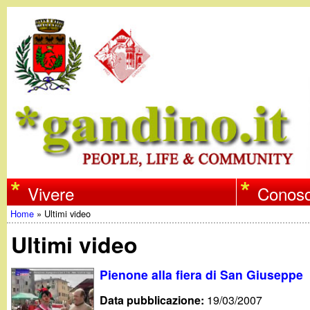
w
Vivere
Conosc
Home
»
Ultimi video
w
Tu
Ultimi video
w
sei
Pienone alla fiera di San Giuseppe
qui
.
Data pubblicazione:
19/03/2007