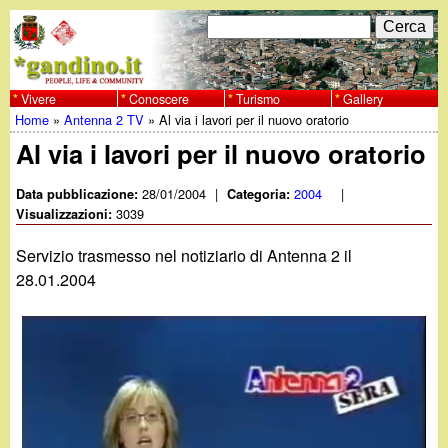
Salta
C
F
e
al
r
o
contenuto
c
Vivere
Conoscere
Turismo
Gallery
w
Home
»
Antenna 2 TV
»
Al via i lavori per il nuovo oratorio
principale
a
r
Tu
Al via i lavori per il nuovo oratorio
w
m
sei
28/01/2004
|
2004
|
Data pubblicazione:
Categoria:
w
d
3039
qui
Visualizzazioni:
i
.
Servizio trasmesso nel notiziario di Antenna 2 il
r
28.01.2004
g
i
a
c
e
n
r