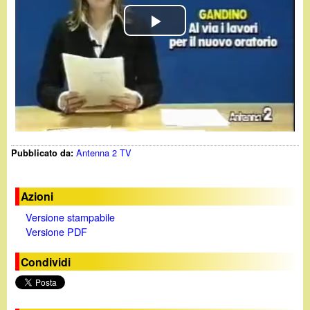
d
c
i
P
a
n
l
o
a
y
.
Antenna 2 TV
Pubblicato da:
V
i
i
t
Azioni
Versione stampabile
d
Versione PDF
e
Condividi
o