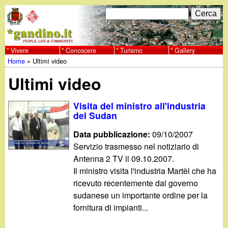
Salta
C
F
e
al
r
o
contenuto
c
Vivere
Conoscere
Turismo
Gallery
w
Home
»
Ultimi video
principale
a
r
Tu
w
Ultimi video
m
sei
w
d
Visita del ministro all'industria
qui
del Sudan
i
.
Data pubblicazione:
09/10/2007
r
Servizio trasmesso nel notiziario di
g
Antenna 2 TV il 09.10.2007.
i
Il ministro visita l'industria Martèl che ha
a
c
ricevuto recentemente dal governo
sudanese un importante ordine per la
e
n
fornitura di impianti...
r