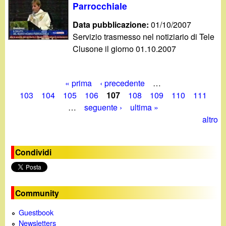
Parrocchiale
Data pubblicazione:
01/10/2007
Servizio trasmesso nel notiziario di Tele
Clusone il giorno 01.10.2007
« prima
‹ precedente
…
P
103
104
105
106
107
108
109
110
111
…
seguente ›
ultima »
a
altro
g
i
Condividi
n
e
Community
Guestbook
Newsletters