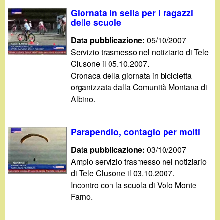
d
c
Giornata in sella per i ragazzi
i
delle scuole
a
Data pubblicazione:
05/10/2007
n
Servizio trasmesso nel notiziario di Tele
Clusone il 05.10.2007.
o
Cronaca della giornata in bicicletta
organizzata dalla Comunità Montana di
.
Albino.
i
Parapendio, contagio per molti
t
Data pubblicazione:
03/10/2007
Ampio servizio trasmesso nel notiziario
di Tele Clusone il 03.10.2007.
Incontro con la scuola di Volo Monte
Farno.