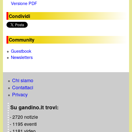
Versione PDF
e
Condividi
o
Community
Guestbook
Newsletters
Chi siamo
Contattaci
Privacy
Su gandino.it trovi:
- 2720 notizie
- 1195 eventi
- 1181 video