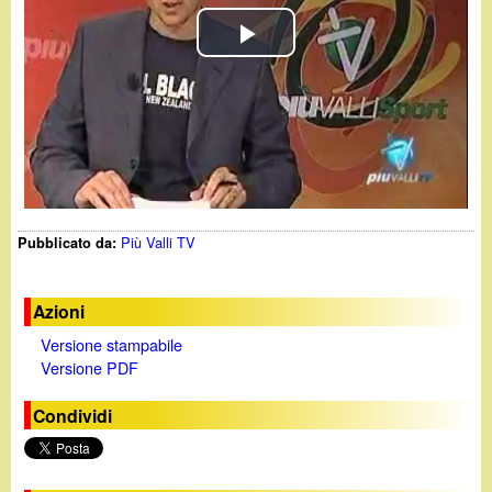
d
c
i
P
a
n
l
o
a
y
.
Più Valli TV
Pubblicato da:
V
i
i
t
Azioni
Versione stampabile
d
Versione PDF
e
Condividi
o