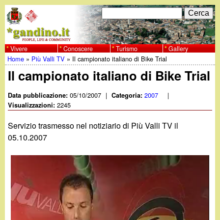
Salta
C
F
e
al
r
o
contenuto
c
Vivere
Conoscere
Turismo
Gallery
w
Home
»
Più Valli TV
»
Il campionato italiano di Bike Trial
principale
a
r
Tu
Il campionato italiano di Bike Trial
w
m
sei
05/10/2007
|
2007
|
Data pubblicazione:
Categoria:
w
d
2245
qui
Visualizzazioni:
i
.
Servizio trasmesso nel notiziario di Più Valli TV il
r
05.10.2007
g
i
a
c
e
n
r