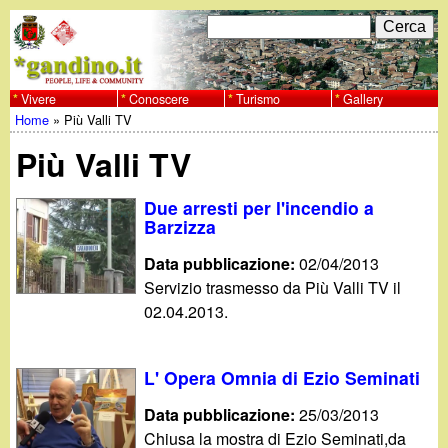
Salta
C
F
e
al
r
o
contenuto
c
Vivere
Conoscere
Turismo
Gallery
w
Home
»
Più Valli TV
principale
a
r
Tu
w
Più Valli TV
m
sei
w
d
Due arresti per l'incendio a
qui
Barzizza
i
.
Data pubblicazione:
02/04/2013
r
Servizio trasmesso da Più Valli TV il
g
02.04.2013.
i
a
c
L' Opera Omnia di Ezio Seminati
e
n
Data pubblicazione:
25/03/2013
r
Chiusa la mostra di Ezio Seminati,da