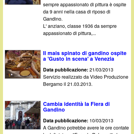
d
sempre appassionato di pittura è ospite
c
da 9 anni nella casa di riposo di
i
a
Gandino.
L' anziano, classe 1936 da sempre
n
appassionato di pittura,...
o
Il mais spinato di gandino ospite
.
a 'Gusto in scena' a Venezia
i
Data pubblicazione:
21/03/2013
Servizio realizzato da Video Produzione
t
Bergamo il 21.03.2013.
Cambia identità la Fiera di
Gandino
Data pubblicazione:
10/03/2013
A Gandino potrebbe avere le ore contate