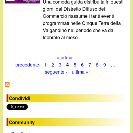
Una comoda guida distribuita in questi
giorni dal Distretto Diffuso del
Commercio riassume i tanti eventi
programmati nelle Cinque Terre della
Valgandino nel periodo che va da
febbraio al mese...
« prima
‹
P
precedente
1
2
3
4
5
6
7
8
9
…
seguente ›
ultima »
a
g
i
Condividi
n
e
Community