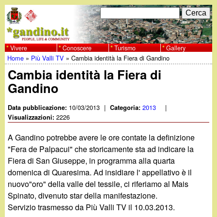
Salta
C
F
e
al
r
o
contenuto
c
Vivere
Conoscere
Turismo
Gallery
w
Home
»
Più Valli TV
»
Cambia identità la Fiera di Gandino
principale
a
r
Tu
Cambia identità la Fiera di
w
m
Gandino
sei
w
d
qui
10/03/2013
|
2013
|
Data pubblicazione:
Categoria:
i
2226
Visualizzazioni:
.
r
A Gandino potrebbe avere le ore contate la definizione
g
"Fera de Palpacui" che storicamente sta ad indicare la
i
Fiera di San Giuseppe, in programma alla quarta
a
c
domenica di Quaresima. Ad insidiare l' appellativo è il
nuovo"oro" della valle del tessile, ci riferiamo al Mais
e
n
Spinato, divenuto star della manifestazione.
r
Servizio trasmesso da Più Valli TV il 10.03.2013.