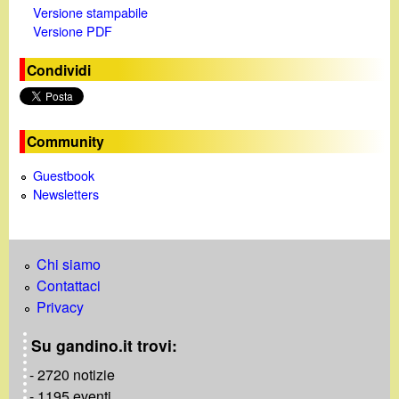
Versione stampabile
d
Versione PDF
e
Condividi
o
Community
Guestbook
Newsletters
Chi siamo
Contattaci
Privacy
Su gandino.it trovi:
- 2720 notizie
- 1195 eventi