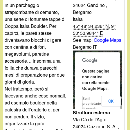
d
c
24024
Gandino
,
in un parcheggio
i
Bergamo
strapiombante di cemento,
a
Italia
una serie di fortunate tappe di
For development purposes only
n
45° 48' 34.236" N
,
9°
Coppa Italia Boulder. Per
53' 53.9844" E
capirci, le pareti stesse
o
See map:
Google Maps
diventavano blocchi di gara
Bergamo IT
con centinaia di fori,
.
megavolumi, paretine
accessorie… insomma una
i
follia che durava parecchi
Questa pagina
mesi di preparazione per due
non carica
t
giorni di gloria.
correttamente
Nel frattempo, però si
Google Maps.
facevano anche cose normali,
For development purposes only
Sei il
OK
ad esempio boulder nella
proprietario
Dati mappa
Termini
palestra dell’oratorio e, per
di questo
Struttura esterna
sito web?
non perdere il vizio,
Via Cà dell'Agro
organizzare la gara
24024
Cazzano S. A.
,