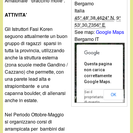
Amatoriale “braccino molle”.
Bergamo
Italia
ATTIVITA'
45° 48' 38.4624" N
,
9°
For development purposes only
For development pur
53' 30.7356" E
Gli Istruttori Fasi Koren
See map:
Google Maps
seguono attualmente un buon
Bergamo IT
gruppo di ragazzi sparsi in
tutta la provincia, utilizzando
anche la struttura esterna
(zona scuole medie Gandino /
Questa pagina
non carica
Cazzano) che permette, con
correttamente
una parete lead alta e
Google Maps.
strapiombante e una
capanna boulder, di allenarsi
Sei il
OK
For development purposes only
For development pur
proprietario
anche in estate.
Dati mappa
Termini
di questo
sito web?
Nel Periodo Ottobre-Maggio
si organizzano corsi di
arrampicata per bambini dai