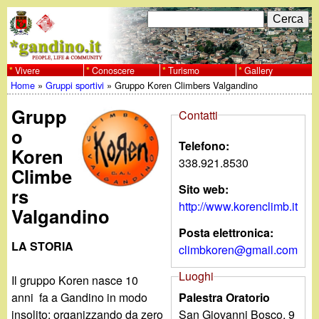
Salta
C
F
e
al
r
o
contenuto
c
Vivere
Conoscere
Turismo
Gallery
w
Home
»
Gruppi sportivi
»
Gruppo Koren Climbers Valgandino
principale
a
r
Tu
w
Grupp
m
Contatti
sei
o
w
d
Telefono:
Koren
qui
338.921.8530
i
Climbe
.
Sito web:
rs
r
http://www.korenclimb.it
g
Valgandino
i
Posta elettronica:
a
LA STORIA
climbkoren@gmail.com
c
Luoghi
e
n
Il gruppo Koren nasce 10
Palestra Oratorio
anni fa a Gandino in modo
r
San Giovanni Bosco, 9
insolito: organizzando da zero