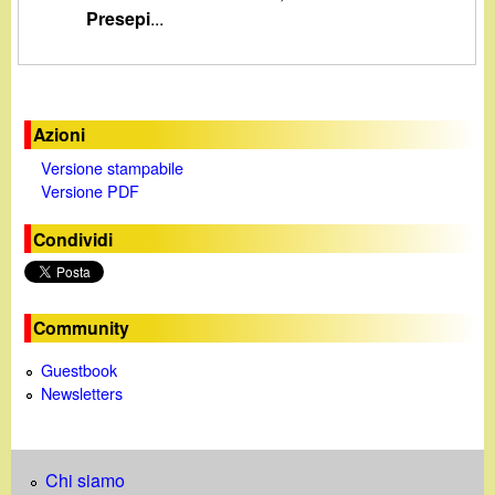
d
Presepi
...
c
i
a
n
Azioni
o
Versione stampabile
Versione PDF
.
Condividi
i
t
Community
Guestbook
Newsletters
Chi siamo