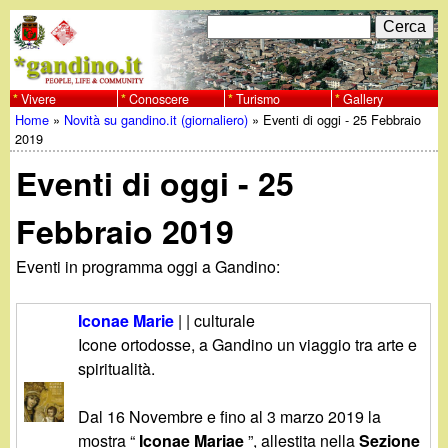
Salta
C
F
e
al
r
o
contenuto
c
Vivere
Conoscere
Turismo
Gallery
w
Home
»
Novità su gandino.it (giornaliero)
»
Eventi di oggi - 25 Febbraio
principale
a
r
Tu
2019
w
m
Eventi di oggi - 25
sei
w
d
qui
Febbraio 2019
i
.
Eventi in programma oggi a Gandino:
r
g
i
Iconae Marie
| | culturale
a
Icone ortodosse, a Gandino un viaggio tra arte e
c
spiritualità.
e
n
Dal 16 Novembre e fino al 3 marzo 2019 la
r
mostra “
Iconae Mariae
”, allestita nella
Sezione