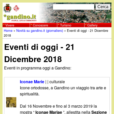
Salta
C
F
e
al
r
o
contenuto
c
Vivere
Conoscere
Turismo
Gallery
w
Home
»
Novità su gandino.it (giornaliero)
»
Eventi di oggi - 21 Dicembre
principale
a
r
Tu
2018
w
m
Eventi di oggi - 21
sei
w
d
qui
Dicembre 2018
i
.
Eventi in programma oggi a Gandino:
r
g
i
Iconae Marie
| | culturale
a
Icone ortodosse, a Gandino un viaggio tra arte e
c
spiritualità.
e
n
Dal 16 Novembre e fino al 3 marzo 2019 la
r
mostra “
Iconae Mariae
”, allestita nella
Sezione