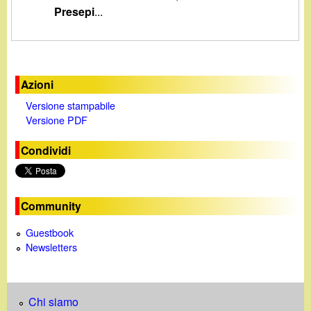
d
Presepi
...
c
i
a
n
Azioni
o
Versione stampabile
Versione PDF
.
Condividi
i
t
Community
Guestbook
Newsletters
Chi siamo