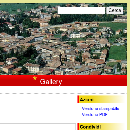
C
F
e
r
o
c
a
r
m
d
i
Gallery
r
i
Azioni
c
Versione stampabile
Versione PDF
e
r
Condividi