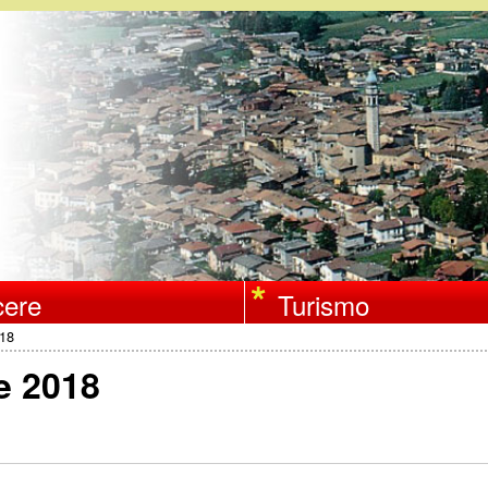
Salta
al
contenuto
principale
ere
Turismo
018
e 2018