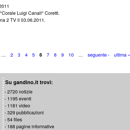
/2011
 "Corale Luigi Canali" Coretti.
na 2 TV il 03.06.2011.
…
2
3
4
5
6
7
8
9
10
…
seguente ›
ultima 
Su gandino.it trovi:
- 2720 notizie
- 1195 eventi
- 1181 video
- 329 pubblicazioni
- 54 files
- 188 pagine informative