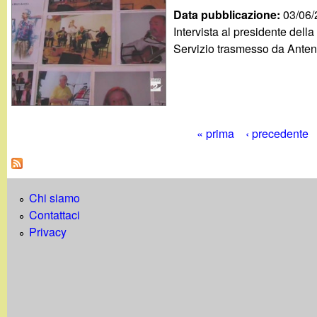
Data pubblicazione:
03/06
Intervista al presidente della
Servizio trasmesso da Anten
« prima
‹ precedente
P
a
Chi siamo
g
Contattaci
i
Privacy
n
e