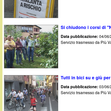
t
Si chiudono i corsi di 
Data pubblicazione:
04/06
Servizio trasmesso da Più Va
Tutti in bici su e giù pe
Data pubblicazione:
03/06
Servizio trsamesso da Più Va