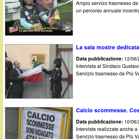
Ampio servizo trasmesso da A
g
un percorso annuale incentrat
a
n
La sala mostre dedicata
d
Data pubblicazione:
12/06
i
Intervista al Sindaco Gustav
Servizio trasmesso da Più Va
n
o
.
Calcio scommesse. Cosa
Data pubblicazione:
10/06
i
Interviste realizzate anche 
Servizio trasmesso da Più Va