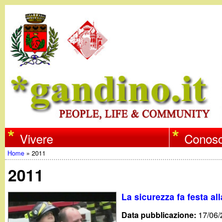
w
Vivere
Conosc
Home
»
2011
w
Tu
2011
w
sei
La sicurezza fa festa a
qui
.
Data pubblicazione:
17/06