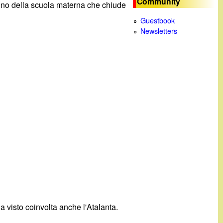
Community
anno della scuola materna che chiude
c
Guestbook
Newsletters
a
 visto coinvolta anche l'Atalanta.