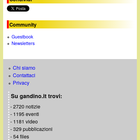
i
n
e
Community
Guestbook
Newsletters
Chi siamo
Contattaci
Privacy
Su gandino.it trovi:
- 2720 notizie
- 1195 eventi
- 1181 video
- 329 pubblicazioni
- 54 files