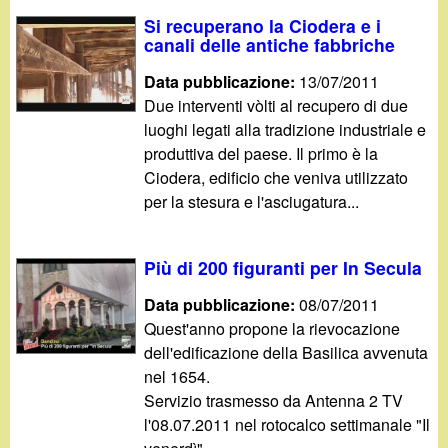
d
c
Si recuperano la Ciodera e i
i
canali delle antiche fabbriche
a
Data pubblicazione:
13/07/2011
n
Due interventi vòlti al recupero di due
luoghi legati alla tradizione industriale e
o
produttiva del paese. Il primo è la
Ciodera, edificio che veniva utilizzato
.
per la stesura e l'asciugatura...
i
Più di 200 figuranti per In Secula
t
Data pubblicazione:
08/07/2011
Quest'anno propone la rievocazione
dell'edificazione della Basilica avvenuta
nel 1654.
Servizio trasmesso da Antenna 2 TV
l'08.07.2011 nel rotocalco settimanale "Il