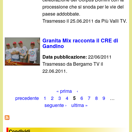
processione che si snoda per le vie del
paese addobbate.
Trasmesso il 25.06.2011 da Più Valli TV.
Granita Mix racconta il CRE di
Gandino
Data pubblicazione:
22/06/2011
Trasmesso da Bergamo TV il
22.06.2011.
« prima
‹
P
precedente
1
2
3
4
5
6
7
8
9
…
seguente ›
ultima »
a
g
Condividi