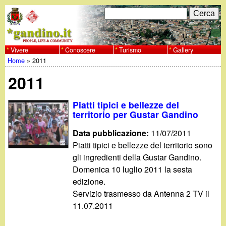
Salta
C
F
e
al
r
o
contenuto
c
Vivere
Conoscere
Turismo
Gallery
w
Home
»
2011
principale
a
r
Tu
w
2011
m
sei
w
d
Piatti tipici e bellezze del
qui
territorio per Gustar Gandino
i
.
Data pubblicazione:
11/07/2011
r
Piatti tipici e bellezze del territorio sono
g
gli ingredienti della Gustar Gandino.
i
Domenica 10 luglio 2011 la sesta
a
c
edizione.
Servizio trasmesso da Antenna 2 TV il
e
n
11.07.2011
r