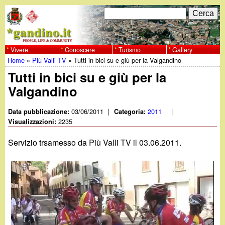
Salta
C
F
e
al
r
o
contenuto
c
Vivere
Conoscere
Turismo
Gallery
w
Home
»
Più Valli TV
»
Tutti in bici su e giù per la Valgandino
principale
a
r
Tu
Tutti in bici su e giù per la
w
m
Valgandino
sei
w
d
qui
03/06/2011
|
2011
|
Data pubblicazione:
Categoria:
i
2235
Visualizzazioni:
.
r
Servizio trsamesso da Più Valli TV il 03.06.2011.
g
i
a
c
e
n
r