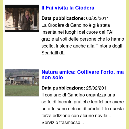
d
c
Il Fai visita la Ciodera
i
a
Data pubblicazione:
03/03/2011
La Ciodèra di Gandino è già stata
n
inserita nei luoghi del cuore del FAI
grazie ai voti delle persone che lo hanno
o
scelto, insieme anche alla Tintoria degli
Scarlatti di...
.
i
Natura amica: Coltivare l'orto, ma
non solo
t
Data pubblicazione:
25/02/2011
Il comune di Gandino organizza una
serie di incontri pratici e teorici per avere
un orto sano e ricco di prodotti. In questa
terza edizione con alcune novità...
Servizio trasmesso...