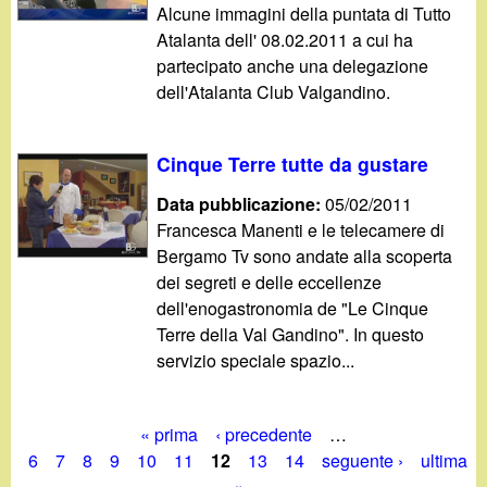
Alcune immagini della puntata di Tutto
Atalanta dell' 08.02.2011 a cui ha
partecipato anche una delegazione
dell'Atalanta Club Valgandino.
Cinque Terre tutte da gustare
Data pubblicazione:
05/02/2011
Francesca Manenti e le telecamere di
Bergamo Tv sono andate alla scoperta
dei segreti e delle eccellenze
dell'enogastronomia de "Le Cinque
Terre della Val Gandino". In questo
servizio speciale spazio...
« prima
‹ precedente
…
P
6
7
8
9
10
11
12
13
14
seguente ›
ultima
»