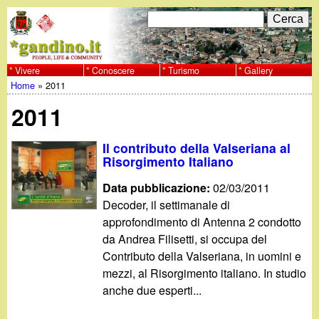
Salta
C
F
e
al
r
o
contenuto
c
Vivere
Conoscere
Turismo
Gallery
w
Home
»
2011
principale
a
r
Tu
w
2011
m
sei
w
d
Il contributo della Valseriana al
qui
Risorgimento Italiano
i
.
Data pubblicazione:
02/03/2011
r
Decoder, il settimanale di
g
approfondimento di Antenna 2 condotto
i
da Andrea Filisetti, si occupa del
a
c
Contributo della Valseriana, in uomini e
mezzi, al Risorgimento italiano. In studio
e
n
anche due esperti...
r