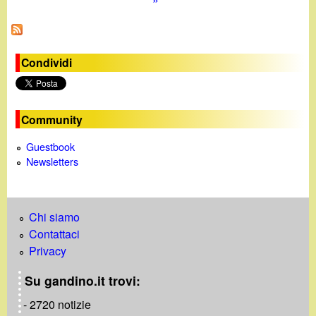
a
g
i
Condividi
n
e
Community
Guestbook
Newsletters
Chi siamo
Contattaci
Privacy
Su gandino.it trovi:
- 2720 notizie