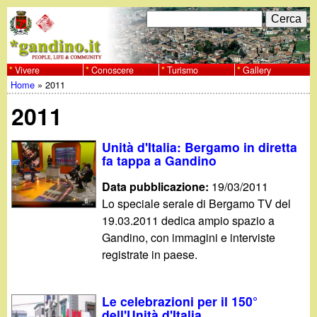
Salta
C
F
e
al
r
o
contenuto
c
Vivere
Conoscere
Turismo
Gallery
w
Home
»
2011
principale
a
r
Tu
w
2011
m
sei
w
d
Unità d'Italia: Bergamo in diretta
qui
fa tappa a Gandino
i
.
Data pubblicazione:
19/03/2011
r
Lo speciale serale di Bergamo TV del
g
19.03.2011 dedica ampio spazio a
i
Gandino, con immagini e interviste
a
c
registrate in paese.
e
n
Le celebrazioni per il 150°
r
dell'Unità d'Italia