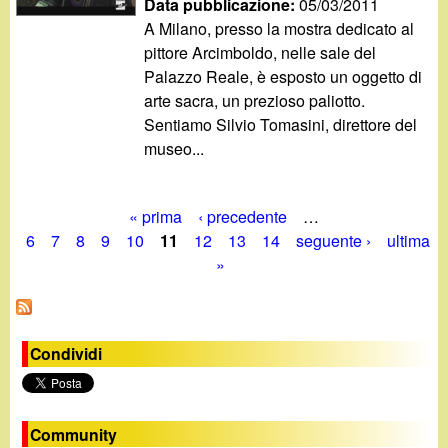
Data pubblicazione:
05/03/2011
A Milano, presso la mostra dedicato al
pittore Arcimboldo, nelle sale del
Palazzo Reale, è esposto un oggetto di
arte sacra, un prezioso paliotto.
Sentiamo Silvio Tomasini, direttore del
museo...
« prima
‹ precedente
…
P
6
7
8
9
10
11
12
13
14
seguente ›
ultima
»
a
g
i
Condividi
n
e
Community