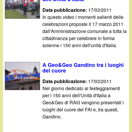
d
c
Data pubblicazione:
17/03/2011
i
a
In questo video i momenti salienti delle
celebrazioni proposte il 17 marzo 2011
n
dall'Amministrazione comunale a tutta la
cittadinanza per celebrare in forma
o
solenne i 150 anni dell'unità d'Italia.
.
A Geo&Geo Gandino tra i luoghi
i
del cuore
Data pubblicazione:
17/03/2011
t
Nel giorno dedicato ai festeggiamenti
per i 150 anni dell'Unità d'Italia a
Geo&Geo di RAI3 vengono presentati i
luoghi del cuore del FAI e, tra questi,
Gandino.