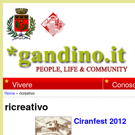
w
Vivere
Conosc
Home
»
ricreativo
w
Tu
ricreativo
w
sei
Ciranfest 2012
qui
.