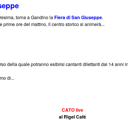
useppe
resima, torna a Gandino la
Fiera di San Giuseppe
.
prime ore del mattino, il centro storico si animerà...
so della quale potranno esibirsi cantanti dilettanti dai 14 anni i
o di...
CATO live
al Rigel Café