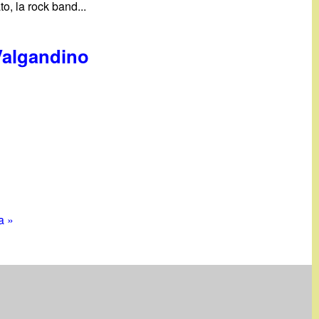
o, la rock band...
 Valgandino
a »