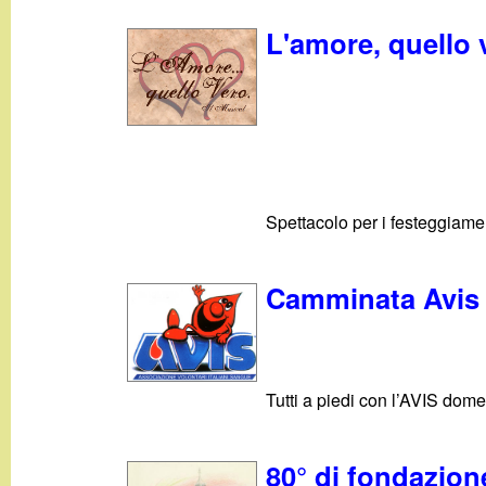
t
L'amore, quello v
Spettacolo per i festeggiame
Camminata Avis 
Tutti a piedi con l’AVIS dom
80° di fondazion