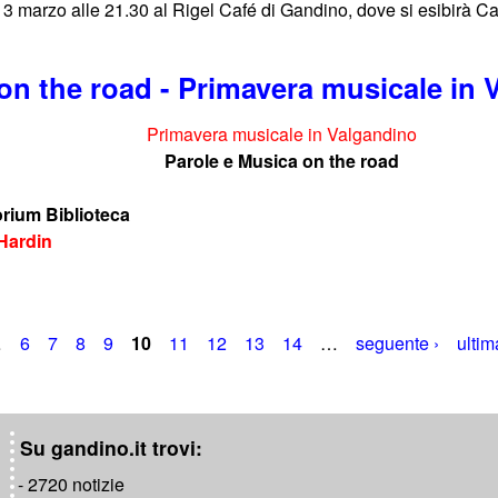
 3 marzo alle 21.30 al Rigel Café di Gandino, dove si esibirà Cat
on the road - Primavera musicale in
Primavera musicale in Valgandino
Parole e Musica on the road
orium Biblioteca
Hardin
…
6
7
8
9
10
11
12
13
14
…
seguente ›
ultim
Su gandino.it trovi:
- 2720 notizie