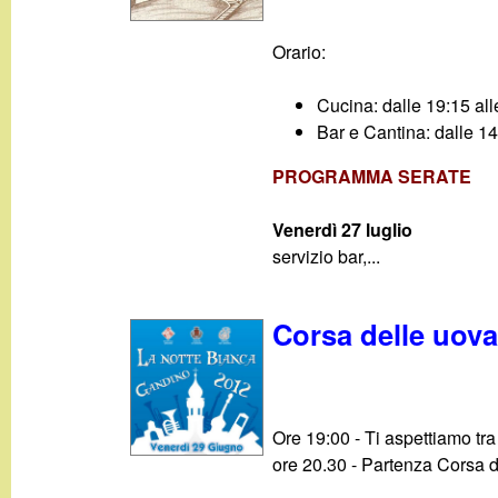
g
Orario:
a
Cucina: dalle 19:15 all
n
Bar e Cantina: dalle 14
d
PROGRAMMA SERATE
i
Venerdì 27 luglio
servizio bar,...
n
Corsa delle uova
o
.
Ore 19:00 - Ti aspettiamo tra a
i
ore 20.30 - Partenza Corsa d