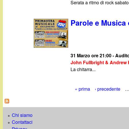
Serata a ritmo di rock sabato
Parole e Musica 
31 Marzo ore 21:00 - Audit
John Fullbright & Andrew 
La chitarra...
« prima
‹ precedente
P
a
Chi siamo
g
Contattaci
Privacy