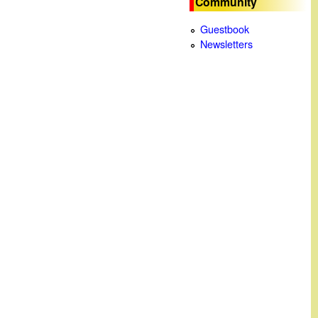
Community
c
Guestbook
Newsletters
a