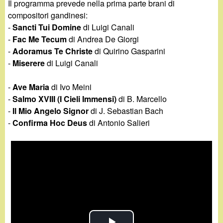
d
Il programma prevede nella prima parte brani di
c
compositori gandinesi:
i
-
Sancti Tui Domine
di Luigi Canali
a
-
Fac Me Tecum
di Andrea De Giorgi
n
-
Adoramus Te Christe
di Quirino Gasparini
-
Miserere
di Luigi Canali
o
-
Ave Maria
di Ivo Meini
.
-
Salmo XVIII (I Cieli Immensi)
di B. Marcello
-
Il Mio Angelo Signor
di J. Sebastian Bach
i
-
Confirma Hoc Deus
di Antonio Salieri
t