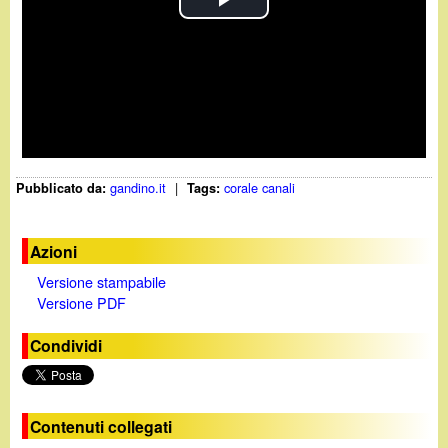
P
l
a
y
gandino.it
|
corale canali
Pubblicato da:
Tags:
V
i
Azioni
Versione stampabile
d
Versione PDF
e
Condividi
o
Contenuti collegati