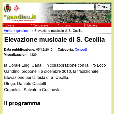
Salta
C
F
e
al
r
o
contenuto
c
Vivere
Conoscere
Turismo
Gallery
w
Home
»
gandino.it
»
Elevazione musicale di S. Cecilia
principale
a
r
Tu
Elevazione musicale di S. Cecilia
w
m
sei
05/12/2010
|
Concerti
|
Data pubblicazione:
Categoria:
w
d
4329
qui
Visualizzazioni:
i
.
la Corale Luigi Canali, in collaborazione con la Pro Loco
r
Gandino, propone il 5 dicembre 2010, la tradizionale
g
Elevazione per la festa di S. Cecilia.
i
Dirige: Daniele Castelli
a
c
Organista: Salvatore Cortinovis
e
n
Il programma
r