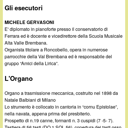
d
c
Gli esecutori
i
a
MICHELE GERVASONI
n
E' diplomato in pianoforte presso il conservatorio di
Ferrara ed è docente e vicedirettore della Scuola Musicale
o
Alta Valle Brembana.
Organista titolare a Roncobello, opera in numerose
.
parrocchie della Val Brembana ed è responsabile del
gruppo “Amici della Lirica”.
i
L'Organo
t
Organo a trasmissione meccanica, costruito nel 1898 da
Natale Balbiani di Milano
Lo strumento è collocato in cantoria in “cornu Epistolae”,
nella navata, appena prima del presbiterio.
Prospetto di n.19 canne, formanti n. 3 cuspidi (7 -5- 7).
Tastiera di 56 tasti (DO 1 SOL 56), copertura dei tasti osso