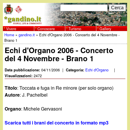
Salta
C
F
e
al
r
o
contenuto
c
Vivere
Conoscere
Turismo
Gallery
w
Home
»
gandino.it
»
Echi d'Organo 2006 - Concerto del 4 Novembre -
principale
a
r
Tu
Brano 1
w
m
Echi d'Organo 2006 - Concerto
sei
del 4 Novembre - Brano 1
w
d
qui
i
04/11/2006
|
Echi d'Organo
|
Data pubblicazione:
Categoria:
.
2472
Visualizzazioni:
r
g
Titolo
: Toccata e fuga in Re minore (per solo organo)
i
Autore
: J. Pachelbel
a
c
Organo
: Michele Gervasoni
e
n
Scarica tutti i brani del concerto in formato mp3
r