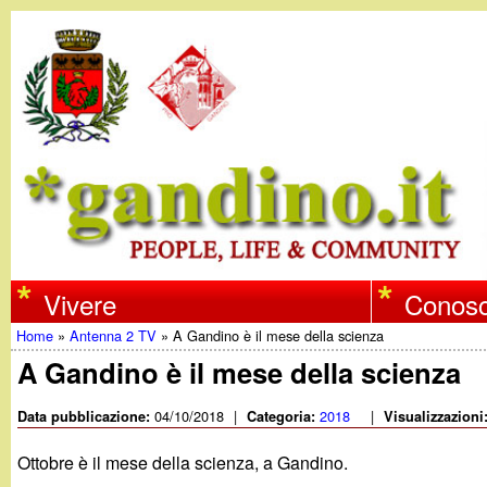
w
Vivere
Conosc
Home
»
Antenna 2 TV
»
A Gandino è il mese della scienza
w
Tu
A Gandino è il mese della scienza
w
sei
04/10/2018
|
2018
|
Data pubblicazione:
Categoria:
Visualizzazioni
qui
.
Ottobre è il mese della scienza, a Gandino.