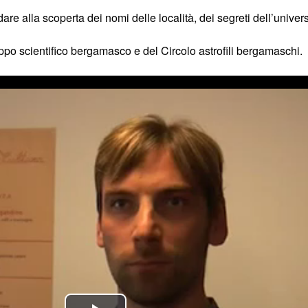
 alla scoperta dei nomi delle località, dei segreti dell’univers
uppo scientifico bergamasco e del Circolo astrofili bergamaschi.