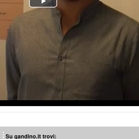
P
l
a
y
V
i
d
e
o
Su gandino.it trovi: