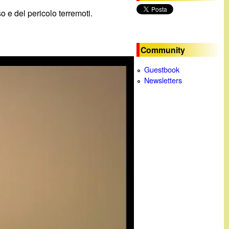
o e del pericolo terremoti.
c
a
Community
Guestbook
Newsletters