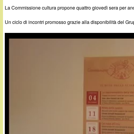
g
La Commissione cultura propone quattro giovedì sera per andare
a
Un ciclo di incontri promosso grazie alla disponibilità del Gr
n
d
i
n
o
.
i