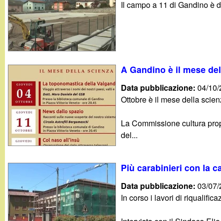
Il campo a 11 di Gandino è di
g
a
n
A Gandino è il mese del
d
Data pubblicazione:
04/10
Ottobre è il mese della scie
i
La Commissione cultura propo
n
del...
o
Più carabinieri con la 
.
Data pubblicazione:
03/07
i
In corso i lavori di riqualific