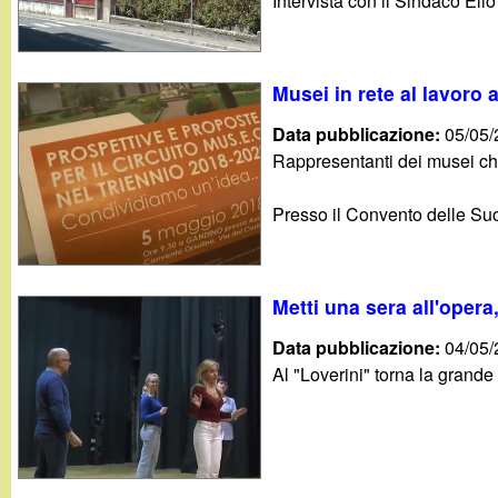
t
Intervista con il Sindaco Elio
Musei in rete al lavoro
Data pubblicazione:
05/05
Rappresentanti dei musei ch
Presso il Convento delle Suore
Metti una sera all'oper
Data pubblicazione:
04/05
Al "Loverini" torna la grande