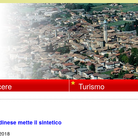
Salta
al
contenuto
principale
ere
Turismo
inese mette il sintetico
/2018