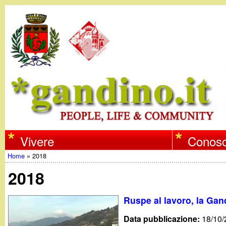
w
Vivere
Conosc
Home
»
2018
w
Tu
2018
w
sei
Ruspe al lavoro, la Gand
qui
.
Data pubblicazione:
18/10