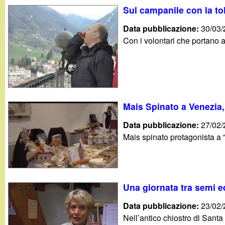
Sul campanile con la to
Data pubblicazione:
30/03
Con i volontari che portano a
Mais Spinato a Venezia,
Data pubblicazione:
27/02
Mais spinato protagonista a 
Una giornata tra semi ed
Data pubblicazione:
23/02
Nell’antico chiostro di Sant