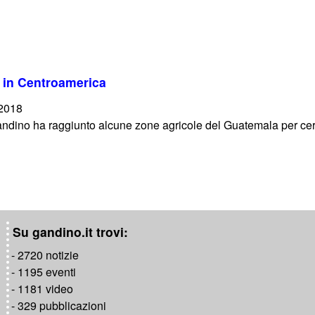
o in Centroamerica
/2018
ndino ha raggiunto alcune zone agricole del Guatemala per cerc
Su gandino.it trovi:
- 2720 notizie
- 1195 eventi
- 1181 video
- 329 pubblicazioni