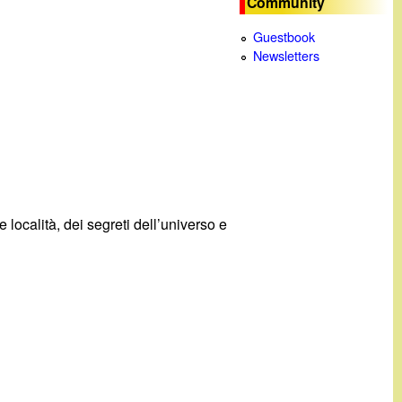
Community
c
Guestbook
Newsletters
a
località, dei segreti dell’universo e