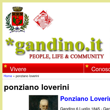
w
Vivere
Conosc
Home
»
ponziano loverini
w
Tu
ponziano loverini
w
sei
Ponziano Loverin
qui
.
Gandino 6 Luglio 1845 - Gand