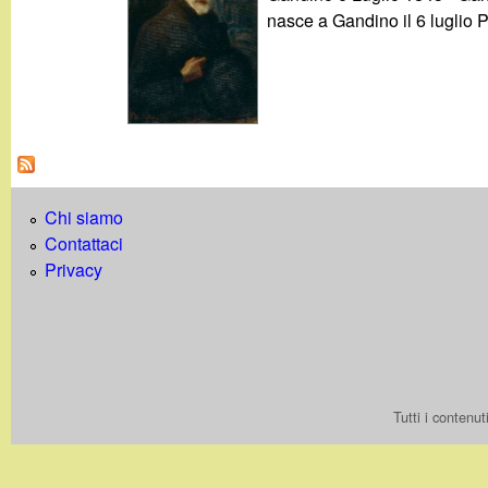
g
nasce a Gandino il 6 luglio P
a
n
d
Chi siamo
i
Contattaci
Privacy
n
o
.
Tutti i contenu
i