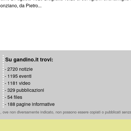
onziano, da Pietro...
Su gandino.it trovi:
- 2720 notizie
- 1195 eventi
- 1181 video
- 329 pubblicazioni
- 54 files
- 188 pagine informative
ti, ove non diversamente indicato, non possono essere copiati o pubblicati senz