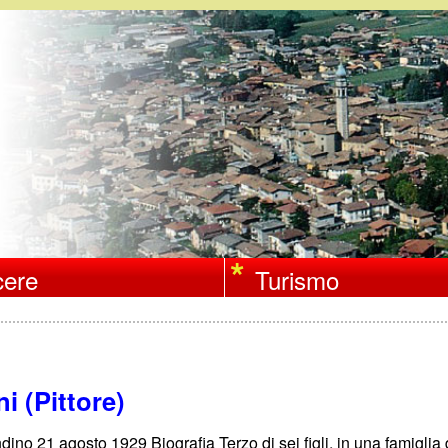
Salta
al
contenuto
principale
ere
Turismo
i (Pittore)
ino 21 agosto 1929 Biografia Terzo di sei figli, in una famiglia