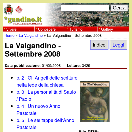
Salta
C
F
e
al
r
o
contenuto
c
Vivere
Conoscere
Turismo
Gallery
w
Home
»
La Valgandino
»
La Valgandino - Settembre 2008
principale
a
r
Tu
La Valgandino -
w
Indice
Leggi
m
Settembre 2008
sei
w
d
qui
01/09/2008
|
3429
Data pubblicazione:
Letture:
i
.
p. 2 : Gli Angeli delle scritture
r
nella fede della chiesa
g
p. 3 : La personalità di Saulo
i
/ Paolo
a
c
p. 4 : Un nuovo Anno
Pastorale
e
n
p. 5 : Le sei tappe dell'Anno
r
Pastorale
File PDF: