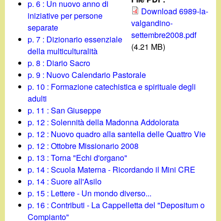
d
p. 6 : Un nuovo anno di
c
Download 6989-la-
iniziative per persone
i
valgandino-
a
separate
settembre2008.pdf
p. 7 : Dizionario essenziale
n
(4.21 MB)
della multiculturalità
p. 8 : Diario Sacro
o
p. 9 : Nuovo Calendario Pastorale
p. 10 : Formazione catechistica e spirituale degli
.
adulti
p. 11 : San Giuseppe
i
p. 12 : Solennità della Madonna Addolorata
p. 12 : Nuovo quadro alla santella delle Quattro Vie
t
p. 12 : Ottobre Missionario 2008
p. 13 : Torna "Echi d'organo"
p. 14 : Scuola Materna - Ricordando il Mini CRE
p. 14 : Suore all'Asilo
p. 15 : Lettere - Un mondo diverso...
p. 16 : Contributi - La Cappelletta del "Depositum o
Compianto"